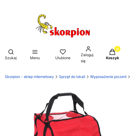
Produkty w k
Otwórz wyszukiwarkę
Zaloguj
Szukaj
Menu
Ulubione
Koszyk
się
Skorpion - sklep internetowy
Sprzęt do lokali
Wyposażenie pizzerii
Po