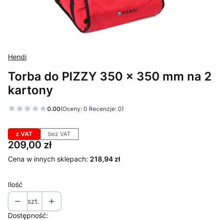
Hendi
Torba do PIZZY 350 x 350 mm na 2
kartony
0.00
(Oceny: 0 Recenzje: 0)
z VAT
bez VAT
Cena
209,00 zł
Cena w innych sklepach:
218,94 zł
Ilość
szt.
Dostępność: