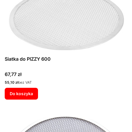
Siatka do PIZZY 600
Cena
67,77 zł
Cena
55,10 zł
bez VAT
Do koszyka