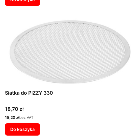
Siatka do PIZZY 330
Cena
18,70 zł
Cena
15,20 zł
bez VAT
Do koszyka