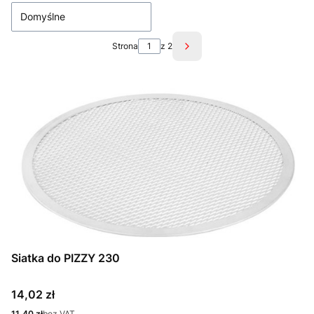
Domyślne
Strona
z 2
Następne produkty
Siatka do PIZZY 230
Cena
14,02 zł
Cena
11,40 zł
bez VAT