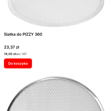
Siatka do PIZZY 360
Cena
23,37 zł
Cena
19,00 zł
bez VAT
Do koszyka