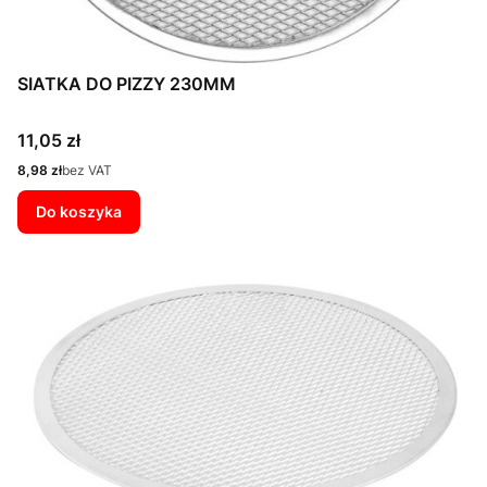
SIATKA DO PIZZY 230MM
Cena
11,05 zł
Cena
8,98 zł
bez VAT
Do koszyka