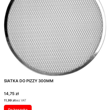
SIATKA DO PIZZY 300MM
Cena
14,75 zł
Cena
11,99 zł
bez VAT
Do koszyka