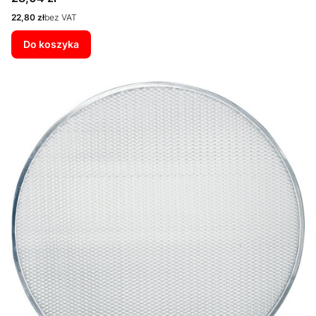
Cena
22,80 zł
bez VAT
Do koszyka