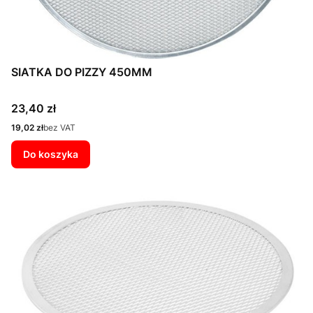
SIATKA DO PIZZY 450MM
Cena
23,40 zł
Cena
19,02 zł
bez VAT
Do koszyka