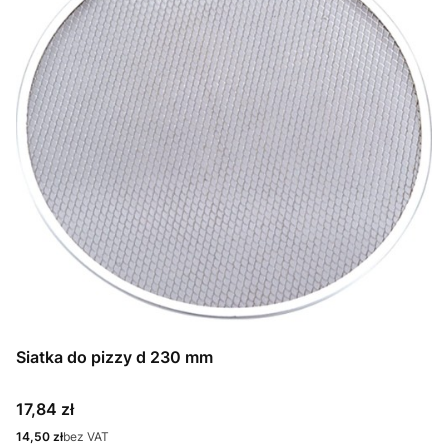
Siatka do pizzy d 230 mm
Cena
17,84 zł
Cena
14,50 zł
bez VAT