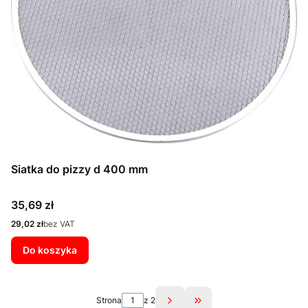
Siatka do pizzy d 400 mm
Cena
35,69 zł
Cena
29,02 zł
bez VAT
Do koszyka
Strona
z 2
Przejdź do ostatniej st