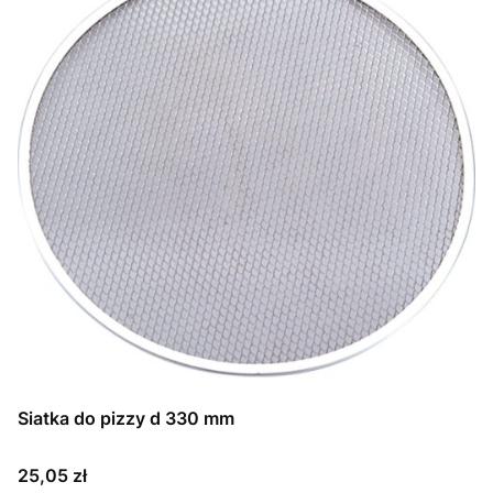
Siatka do pizzy d 330 mm
Cena
25,05 zł