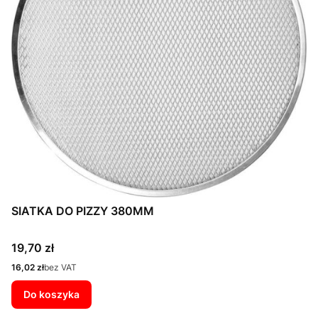
SIATKA DO PIZZY 380MM
Cena
19,70 zł
Cena
16,02 zł
bez VAT
Do koszyka