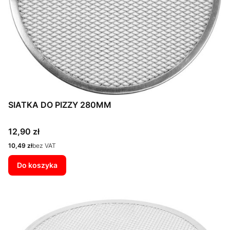
SIATKA DO PIZZY 280MM
Cena
12,90 zł
Cena
10,49 zł
bez VAT
Do koszyka