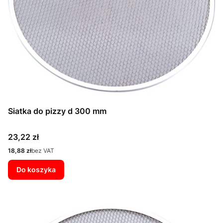
Siatka do pizzy d 300 mm
Cena
23,22 zł
Cena
18,88 zł
bez VAT
Do koszyka