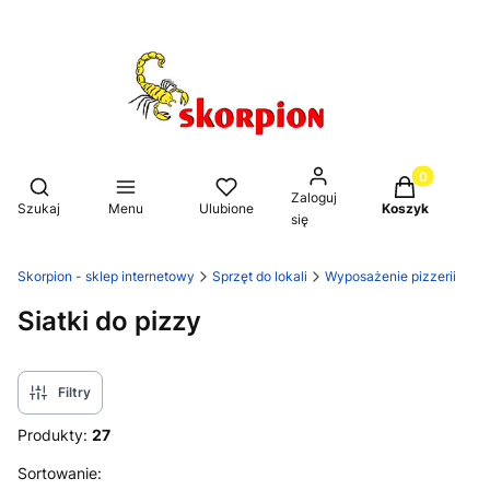
Produkty w k
Otwórz wyszukiwarkę
Zaloguj
Szukaj
Menu
Ulubione
Koszyk
się
Skorpion - sklep internetowy
Sprzęt do lokali
Wyposażenie pizzerii
Siatki do pizzy
Filtry
Produkty:
27
Lista produktów
Sortowanie: