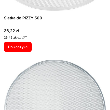
Siatka do PIZZY 500
Cena
36,22 zł
Cena
29,45 zł
bez VAT
Do koszyka