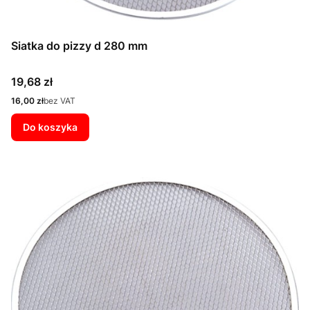
Siatka do pizzy d 280 mm
Cena
19,68 zł
Cena
16,00 zł
bez VAT
Do koszyka