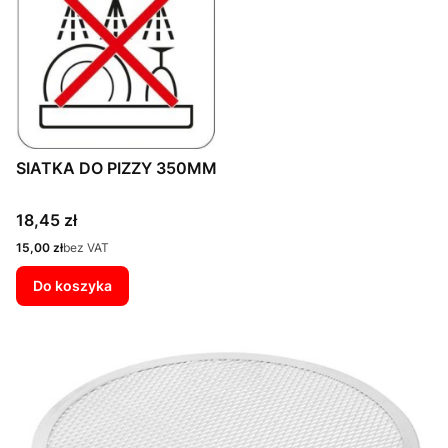
SIATKA DO PIZZY 350MM
Cena
18,45 zł
Cena
15,00 zł
bez VAT
Do koszyka