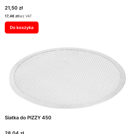
Cena
21,50 zł
Cena
17,48 zł
bez VAT
Do koszyka
Siatka do PIZZY 450
Cena
28,04 zł