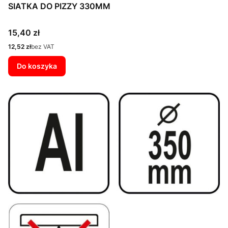
SIATKA DO PIZZY 330MM
Cena
15,40 zł
Cena
12,52 zł
bez VAT
Do koszyka