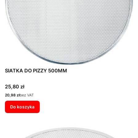
SIATKA DO PIZZY 500MM
Cena
25,80 zł
Cena
20,98 zł
bez VAT
Do koszyka