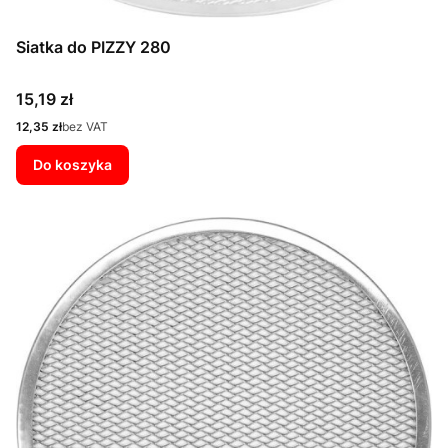
Siatka do PIZZY 280
Cena
15,19 zł
Cena
12,35 zł
bez VAT
Do koszyka