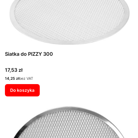
Siatka do PIZZY 300
Cena
17,53 zł
Cena
14,25 zł
bez VAT
Do koszyka