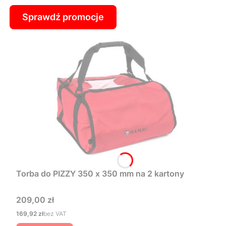
Sprawdź promocje
Torba do PIZZY 350 x 350 mm na 2 kartony
Cena
209,00 zł
Cena
169,92 zł
bez VAT