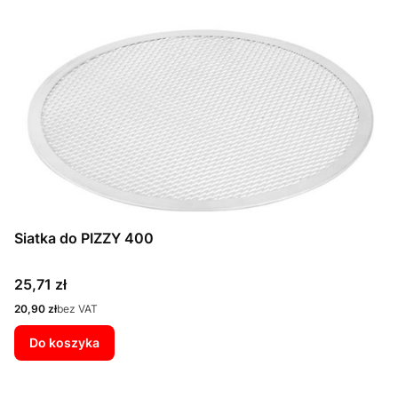
Siatka do PIZZY 400
Cena
25,71 zł
Cena
20,90 zł
bez VAT
Do koszyka