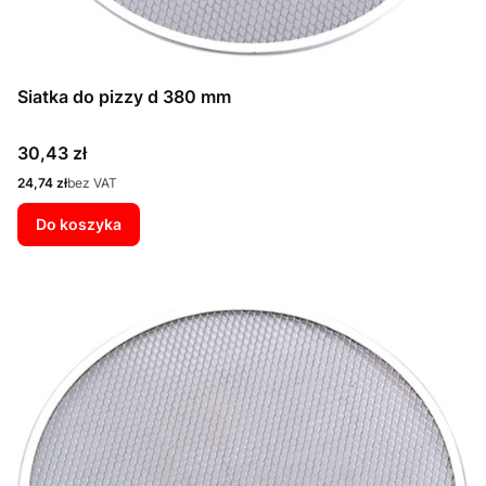
Siatka do pizzy d 380 mm
Cena
30,43 zł
Cena
24,74 zł
bez VAT
Do koszyka