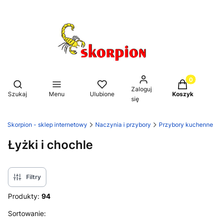
Produkty w k
Otwórz wyszukiwarkę
Zaloguj
Szukaj
Menu
Ulubione
Koszyk
się
Skorpion - sklep internetowy
Naczynia i przybory
Przybory kuchenne
Łyżki i chochle
Filtry
Produkty:
94
Lista produktów
Sortowanie: