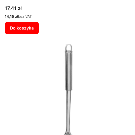
Cena
17,41 zł
Cena
14,15 zł
bez VAT
Do koszyka