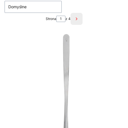
Domyślne
Strona
z 4
Następne produkty