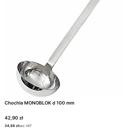
Chochla MONOBLOK d 100 mm
Cena
42,90 zł
Cena
34,88 zł
bez VAT