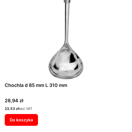
Chochla d 85 mm L 310 mm
Cena
28,94 zł
Cena
23,53 zł
bez VAT
Do koszyka