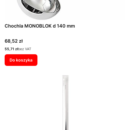
Chochla MONOBLOK d 140 mm
Cena
68,52 zł
Cena
55,71 zł
bez VAT
Do koszyka