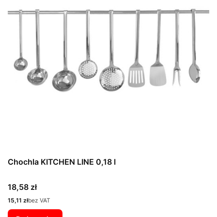
Chochla KITCHEN LINE 0,18 l
Cena
18,58 zł
Cena
15,11 zł
bez VAT