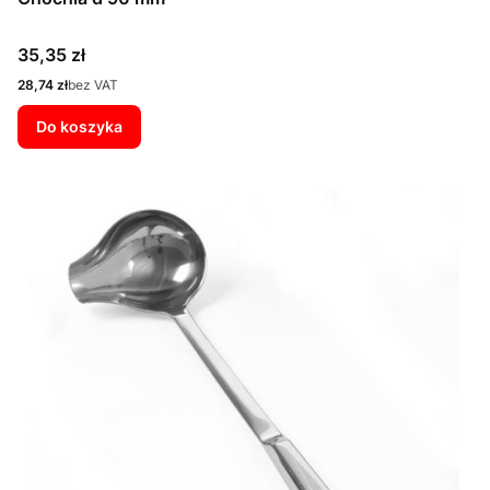
Cena
35,35 zł
Cena
28,74 zł
bez VAT
Do koszyka