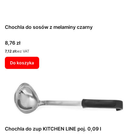
Chochla do sosów z melaminy czarny
Cena
8,76 zł
Cena
7,12 zł
bez VAT
Do koszyka
Chochla do zup KITCHEN LINE poj. 0,09 l