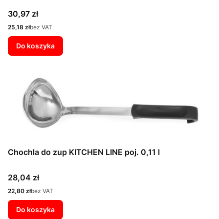
Cena
30,97 zł
Cena
25,18 zł
bez VAT
Do koszyka
Chochla do zup KITCHEN LINE poj. 0,11 l
Cena
28,04 zł
Cena
22,80 zł
bez VAT
Do koszyka