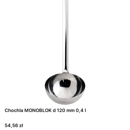
Chochla MONOBLOK d 120 mm 0,4 l
Cena
54,56 zł