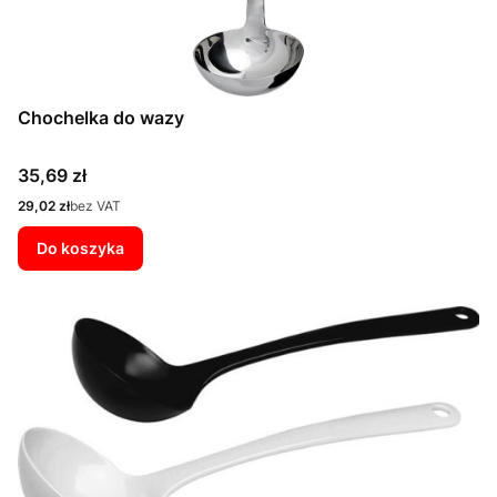
Chochelka do wazy
Cena
35,69 zł
Cena
29,02 zł
bez VAT
Do koszyka