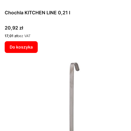
Chochla KITCHEN LINE 0,21 l
Cena
20,92 zł
Cena
17,01 zł
bez VAT
Do koszyka