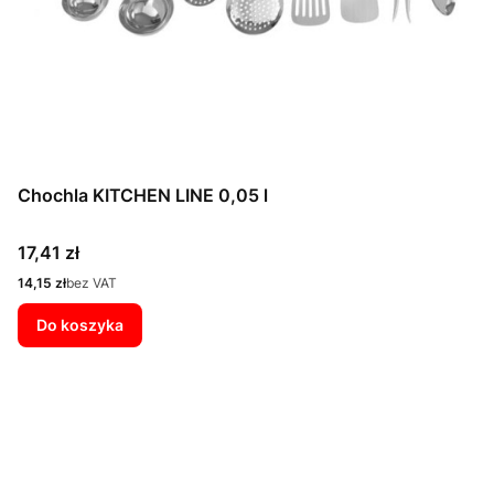
Chochla KITCHEN LINE 0,05 l
Cena
17,41 zł
Cena
14,15 zł
bez VAT
Do koszyka