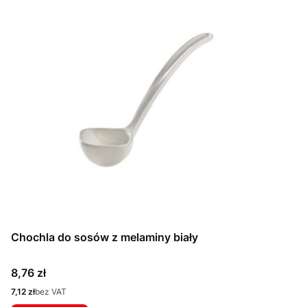
Chochla do sosów z melaminy biały
Cena
8,76 zł
Cena
7,12 zł
bez VAT