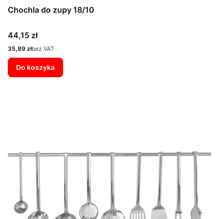
Chochla do zupy 18/10
Cena
44,15 zł
Cena
35,89 zł
bez VAT
Do koszyka