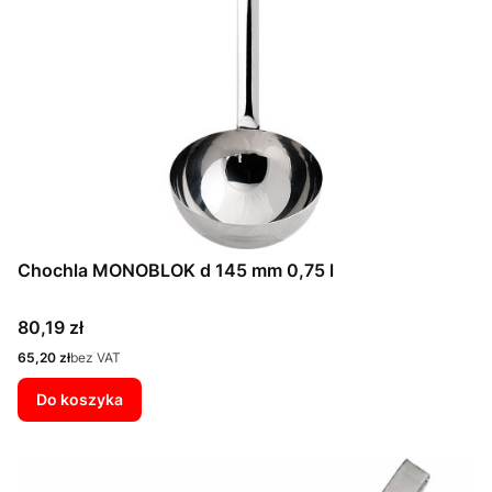
Chochla MONOBLOK d 145 mm 0,75 l
Cena
80,19 zł
Cena
65,20 zł
bez VAT
Do koszyka