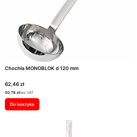
Chochla MONOBLOK d 120 mm
Cena
62,46 zł
Cena
50,78 zł
bez VAT
Do koszyka