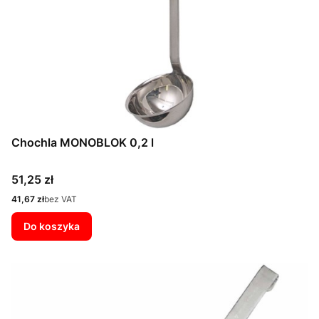
Chochla MONOBLOK 0,2 l
Cena
51,25 zł
Cena
41,67 zł
bez VAT
Do koszyka