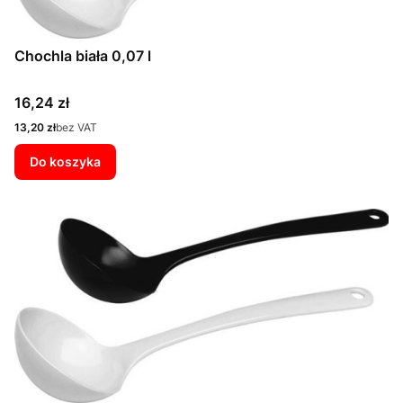
Chochla biała 0,07 l
Cena
16,24 zł
Cena
13,20 zł
bez VAT
Do koszyka