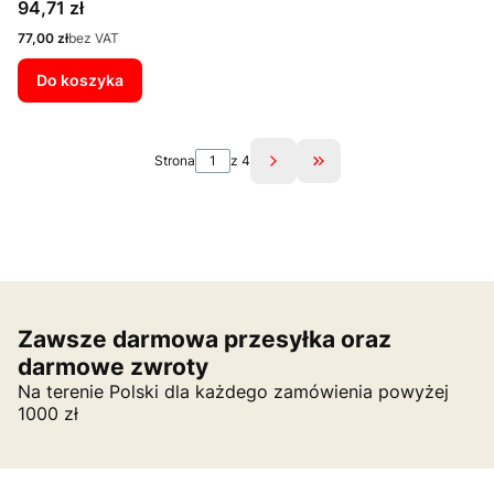
Cena
94,71 zł
Cena
77,00 zł
bez VAT
Do koszyka
Strona
z 4
Przejdź do ostatniej st
Zawsze darmowa przesyłka oraz
darmowe zwroty
Na terenie Polski dla każdego zamówienia powyżej
1000 zł