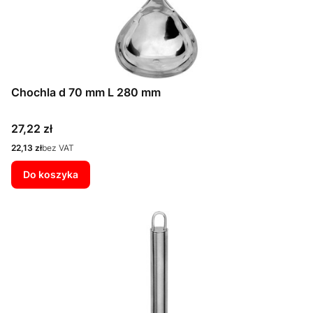
Chochla d 70 mm L 280 mm
Cena
27,22 zł
Cena
22,13 zł
bez VAT
Do koszyka