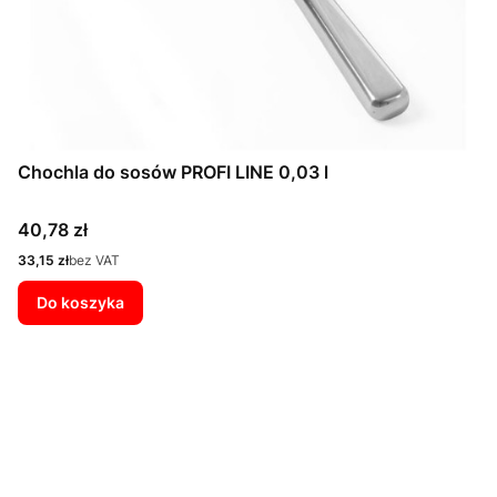
Chochla do sosów PROFI LINE 0,03 l
Cena
40,78 zł
Cena
33,15 zł
bez VAT
Do koszyka