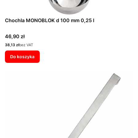
Chochla MONOBLOK d 100 mm 0,25 l
Cena
46,90 zł
Cena
38,13 zł
bez VAT
Do koszyka