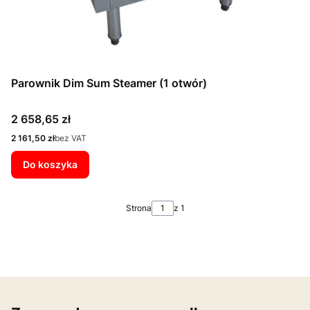
Parownik Dim Sum Steamer (1 otwór)
Cena
2 658,65 zł
Cena
2 161,50 zł
bez VAT
Do koszyka
Strona
z 1