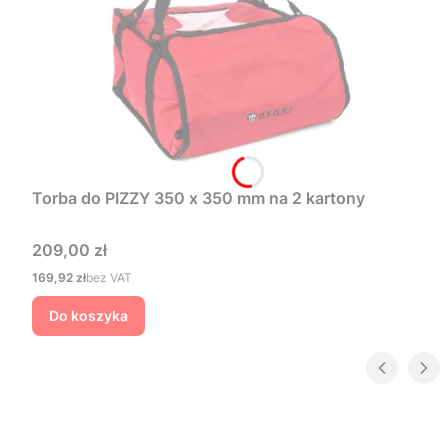
Torba do PIZZY 350 x 350 mm na 2 kartony
Cena
209,00 zł
Cena
169,92 zł
bez VAT
Do koszyka