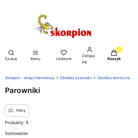
Produkty w k
Otwórz wyszukiwarkę
Zaloguj
Szukaj
Menu
Ulubione
Koszyk
się
Skorpion - sklep internetowy
Obróbka żywności
Obróbka termiczna
Parowniki
Filtry
Produkty:
1
Lista produktów
Sortowanie: