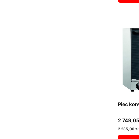
Piec ko
Cena
2 749,05
Cena
2 235,00 zł