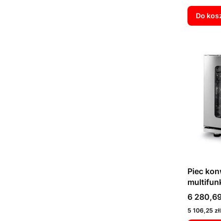
Do kos
Piec ko
multifun
Cena
6 280,69
Cena
5 106,25 zł