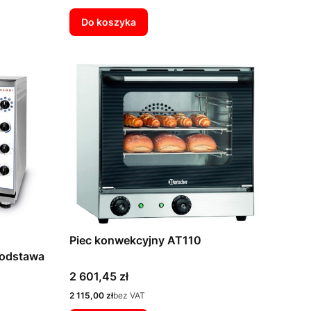
Do koszyka
Piec konwekcyjny AT110
podstawa
Cena
2 601,45 zł
Cena
2 115,00 zł
bez VAT