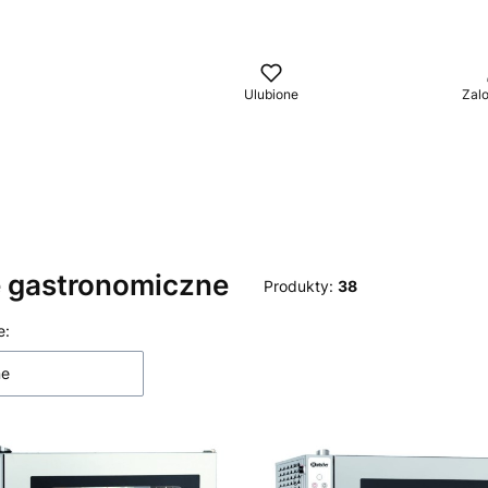
aj
Ulubione
Zalo
e gastronomiczne
Produkty:
38
 produktów
e:
ne