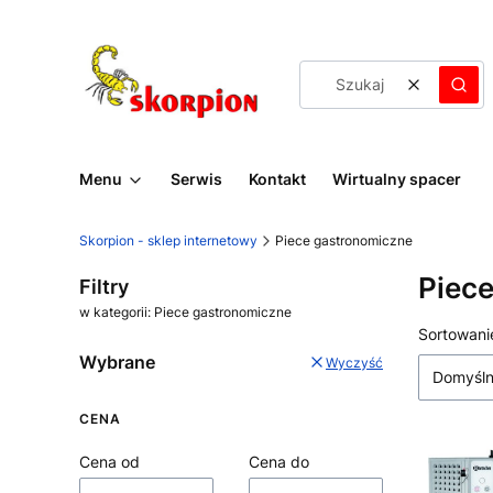
Wyczyść
Szuk
Menu
Serwis
Kontakt
Wirtualny spacer
Skorpion - sklep internetowy
Piece gastronomiczne
Piec
Filtry
w kategorii: Piece gastronomiczne
Lista
Sortowani
Wybrane
Wyczyść
Domyśl
CENA
Cena od
Cena do