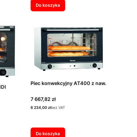
Do koszyka
Piec konwekcyjny AT400 z naw.
MDI
Cena
7 667,82 zł
Cena
6 234,00 zł
bez VAT
Do koszyka