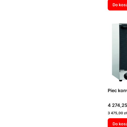
Do kos
Piec ko
Cena
4 274,25
Cena
3 475,00 zł
Do kos