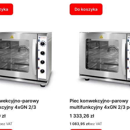
zyka
Do koszyka
nwekcyjno-parowy
Piec konwekcyjno-parowy
kcyjny 4xGN 2/3
multifunkcyjny 4xGN 2/3 
Cena
 zł
1 333,26 zł
Cena
bez VAT
1 083,95 zł
bez VAT