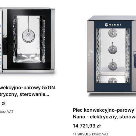
nwekcyjno-parowy 5xGN
ktryczny, sterowanie
iczne
 zł
Piec konwekcyjno-parowy 
bez VAT
Nano - elektryczny, sterow
elektroniczne 5x GN 1/1
Cena
14 721,93 zł
Cena
11 969,05 zł
bez VAT