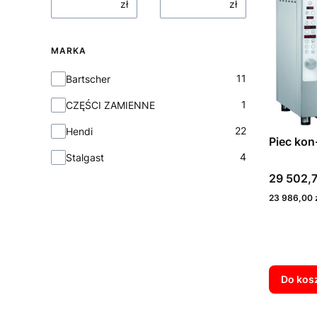
zł
zł
MARKA
Marka
11
Bartscher
1
CZĘŚCI ZAMIENNE
22
Hendi
Piec kon
4
Stalgast
Cena
29 502,7
Cena
23 986,00 
Do kos