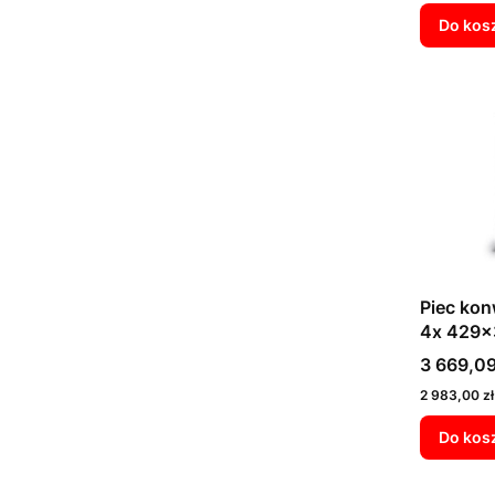
Do kos
Piec kon
4x 429x
sterowa
Cena
3 669,09
Cena
2 983,00 zł
Do kos