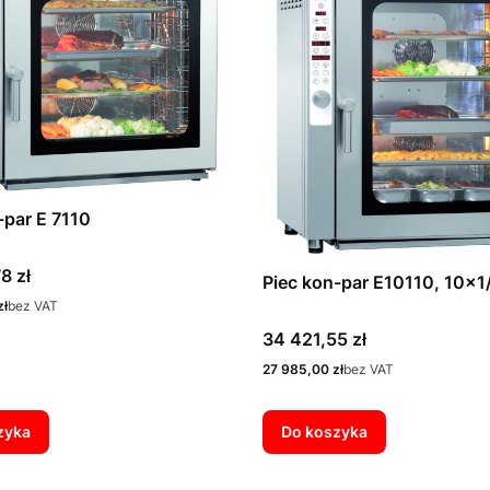
-par E 7110
8 zł
Piec kon-par E10110, 10x
zł
bez VAT
Cena
34 421,55 zł
Cena
27 985,00 zł
bez VAT
zyka
Do koszyka