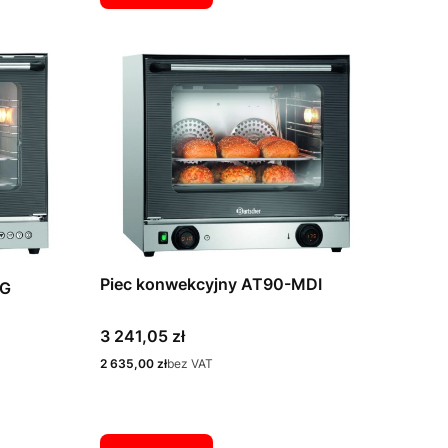
Piec konwekcyjny AT90-MDI
IG
Cena
3 241,05 zł
Cena
2 635,00 zł
bez VAT