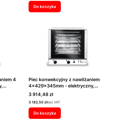
Do koszyka
aniem 4
Piec konwekcyjny z nawilżaniem
y,
4x429x345mm - elektryczny,
e
sterowanie manualne
Cena
3 914,48 zł
Cena
3 182,50 zł
bez VAT
Do koszyka