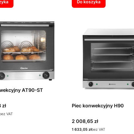
zyka
Do koszyka
nwekcyjny AT90-ST
Piec konwekcyjny H90
 zł
bez VAT
Cena
2 008,65 zł
Cena
1 633,05 zł
bez VAT