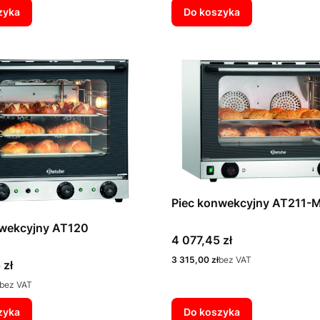
zyka
Do koszyka
Piec konwekcyjny AT211-
nwekcyjny AT120
Cena
4 077,45 zł
Cena
3 315,00 zł
bez VAT
 zł
bez VAT
zyka
Do koszyka