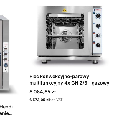
Piec konwekcyjno-parowy
multifunkcyjny 4x GN 2/3 - gazowy
Cena
8 084,85 zł
Cena
6 573,05 zł
bez VAT
Hendi
anie