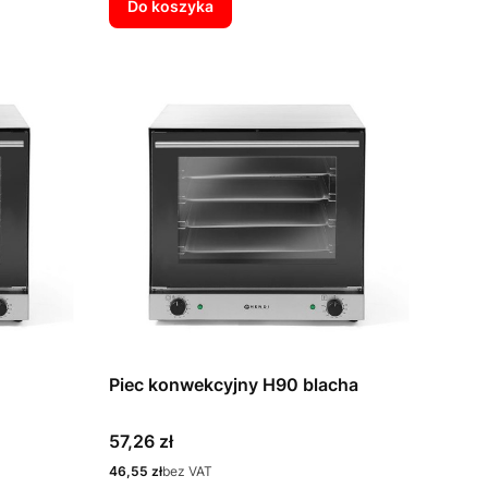
Do koszyka
Piec konwekcyjny H90 blacha
Cena
57,26 zł
Cena
46,55 zł
bez VAT