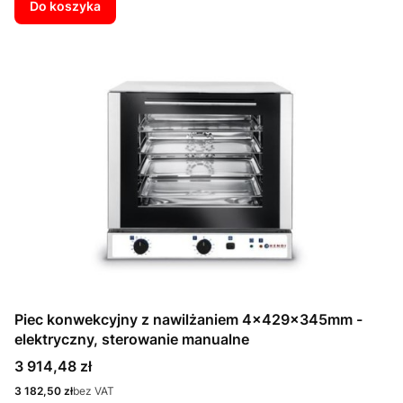
Do koszyka
Piec konwekcyjny z nawilżaniem 4x429x345mm -
elektryczny, sterowanie manualne
Cena
3 914,48 zł
Cena
3 182,50 zł
bez VAT