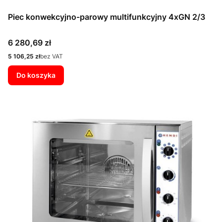
Piec konwekcyjno-parowy multifunkcyjny 4xGN 2/3
Cena
6 280,69 zł
Cena
5 106,25 zł
bez VAT
Do koszyka