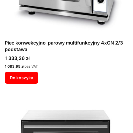
Piec konwekcyjno-parowy multifunkcyjny 4xGN 2/3
podstawa
Cena
1 333,26 zł
Cena
1 083,95 zł
bez VAT
Do koszyka