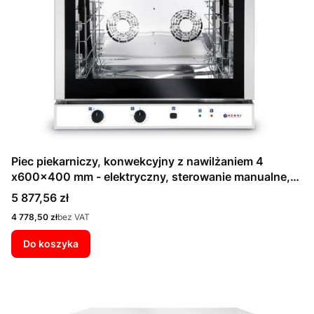
Piec piekarniczy, konwekcyjny z nawilżaniem 4
x600x400 mm - elektryczny, sterowanie manualne,
jednofazowy
Cena
5 877,56 zł
Cena
4 778,50 zł
bez VAT
Do koszyka