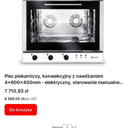
Piec piekarniczy, konwekcyjny z nawilżaniem
4x600x400mm - elektryczny, sterowanie manualne,
trójfazowy
Cena
7 710,93 zł
Cena
6 269,05 zł
bez VAT
Do koszyka
Strona
z 1