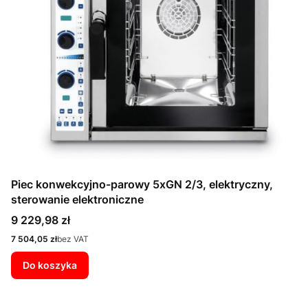
Piec konwekcyjno-parowy 5xGN 2/3, elektryczny,
sterowanie elektroniczne
Cena
9 229,98 zł
Cena
7 504,05 zł
bez VAT
Do koszyka