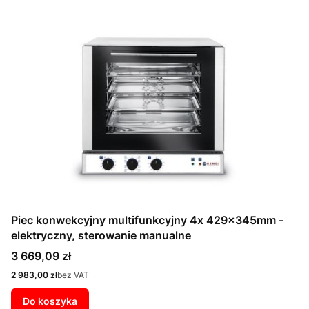
Piec konwekcyjny multifunkcyjny 4x 429x345mm -
elektryczny, sterowanie manualne
Cena
3 669,09 zł
Cena
2 983,00 zł
bez VAT
Do koszyka