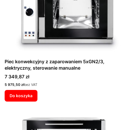
Piec konwekcyjny z zaparowaniem 5xGN2/3,
elektryczny, sterowanie manualne
Cena
7 349,87 zł
Cena
5 975,50 zł
bez VAT
Do koszyka