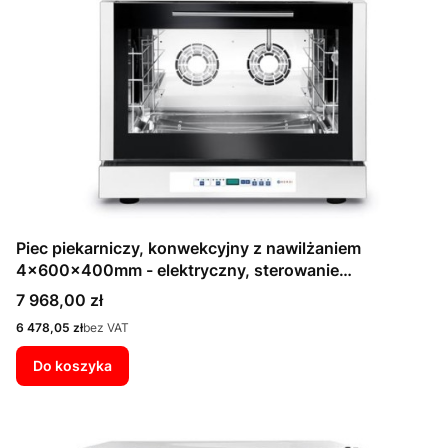
Piec piekarniczy, konwekcyjny z nawilżaniem
4x600x400mm - elektryczny, sterowanie
elektroniczne, programowalny, trójfazowy
Cena
7 968,00 zł
Cena
6 478,05 zł
bez VAT
Do koszyka