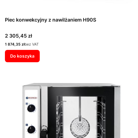
Piec konwekcyjny z nawilżaniem H90S
Cena
2 305,45 zł
Cena
1 874,35 zł
bez VAT
Do koszyka