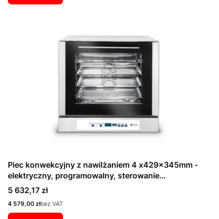
Piec konwekcyjny z nawilżaniem 4 x429x345mm -
elektryczny, programowalny, sterowanie
elektroniczne
Cena
5 632,17 zł
Cena
4 579,00 zł
bez VAT