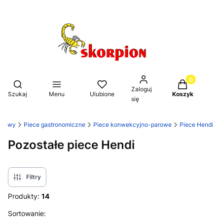
Produkty w k
Otwórz wyszukiwarkę
Zaloguj
Szukaj
Menu
Ulubione
Koszyk
się
netowy
Piece gastronomiczne
Piece konwekcyjno-parowe
Piece Hendi
Pozostałe piece Hendi
Filtry
Produkty:
14
Lista produktów
Sortowanie: