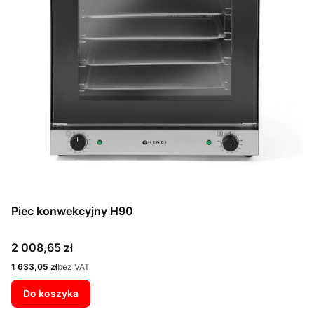
Piec konwekcyjny H90
Cena
2 008,65 zł
Cena
1 633,05 zł
bez VAT
Do koszyka