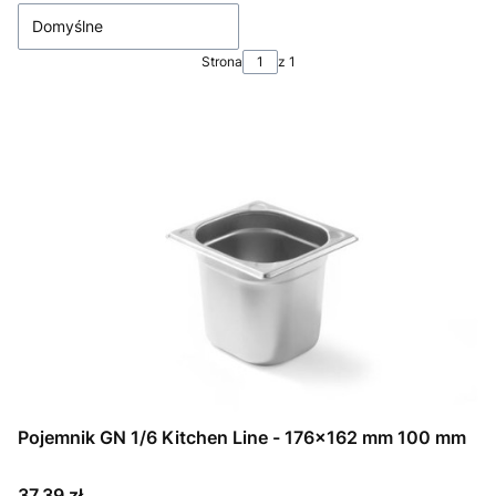
Domyślne
Strona
z 1
Pojemnik GN 1/6 Kitchen Line - 176x162 mm 100 mm
Cena
37,39 zł