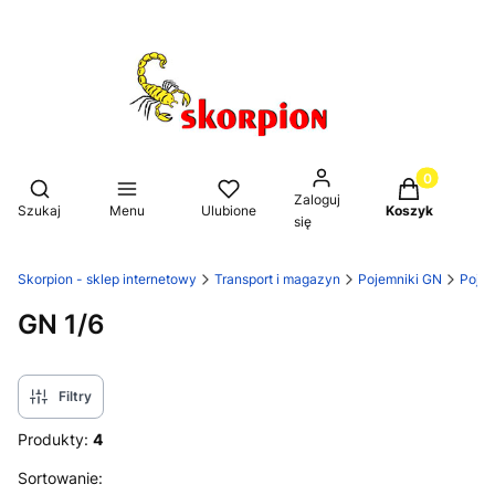
Produkty w k
Otwórz wyszukiwarkę
Zaloguj
Szukaj
Menu
Ulubione
Koszyk
się
Skorpion - sklep internetowy
Transport i magazyn
Pojemniki GN
Pojem
GN 1/6
Filtry
Produkty:
4
Lista produktów
Sortowanie: