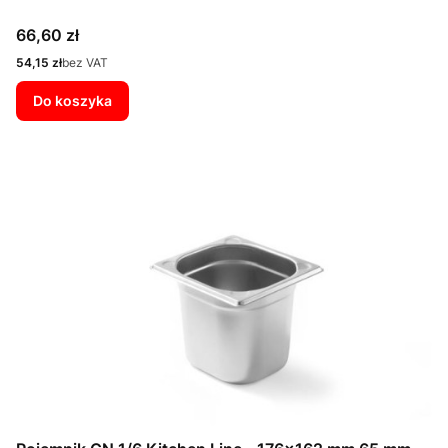
Cena
66,60 zł
Cena
54,15 zł
bez VAT
Do koszyka