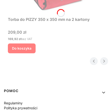
Torba do PIZZY 350 x 350 mm na 2 kartony
Cena
209,00 zł
Cena
169,92 zł
bez VAT
Do koszyka
Linki w stopce
POMOC
Regulaminy
Polityka prywatności