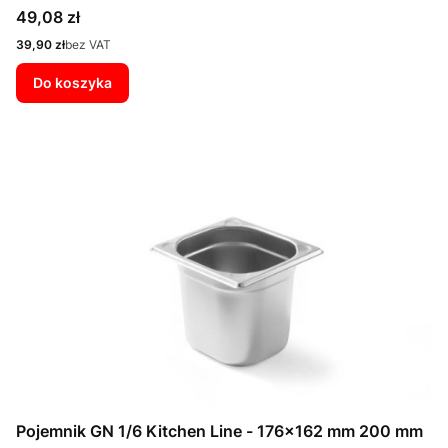
Cena
49,08 zł
Cena
39,90 zł
bez VAT
Do koszyka
Pojemnik GN 1/6 Kitchen Line - 176x162 mm 200 mm