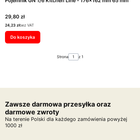
Pojemnik GN 1/6 Kitchen Line - 176x162 mm 65 mm
Cena
29,80 zł
Cena
24,23 zł
bez VAT
Do koszyka
Strona
z 1
Zawsze darmowa przesyłka oraz
darmowe zwroty
Na terenie Polski dla każdego zamówienia powyżej
1000 zł