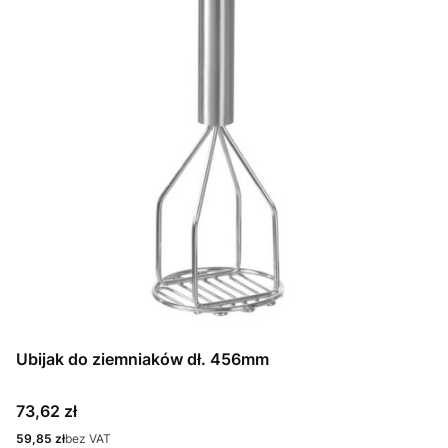
Ubijak do ziemniaków dł. 456mm
Cena
73,62 zł
Cena
59,85 zł
bez VAT