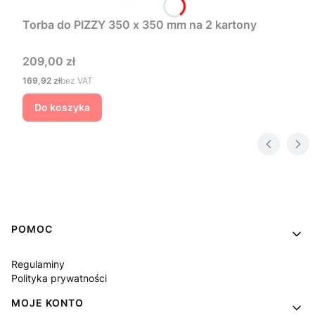
Torba do PIZZY 350 x 350 mm na 2 kartony
Cena
209,00 zł
Cena
169,92 zł
bez VAT
Do koszyka
Linki w stopce
POMOC
Regulaminy
Polityka prywatności
MOJE KONTO