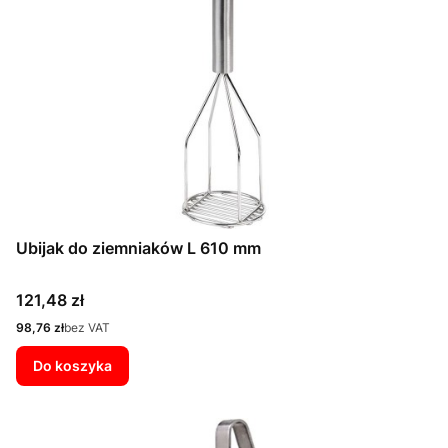
Ubijak do ziemniaków L 610 mm
Cena
121,48 zł
Cena
98,76 zł
bez VAT
Do koszyka