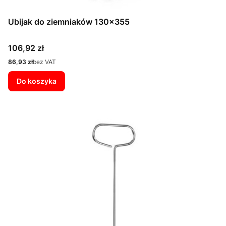
Ubijak do ziemniaków 130x355
Cena
106,92 zł
Cena
86,93 zł
bez VAT
Do koszyka