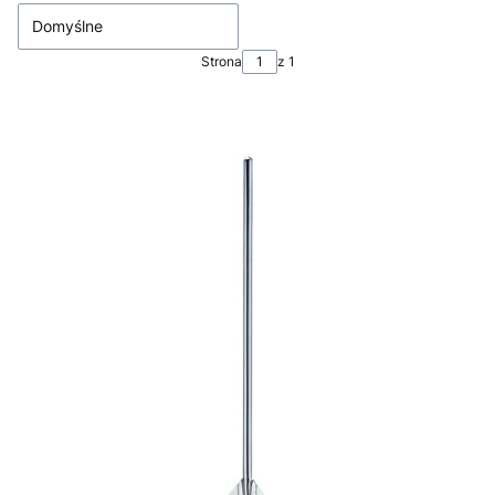
Domyślne
Strona
z 1