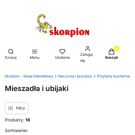
Produkty w k
Otwórz wyszukiwarkę
Zaloguj
Szukaj
Menu
Ulubione
Koszyk
się
Skorpion - sklep internetowy
Naczynia i przybory
Przybory kuchenne
Mieszadła i ubijaki
Filtry
Produkty:
16
Lista produktów
Sortowanie: