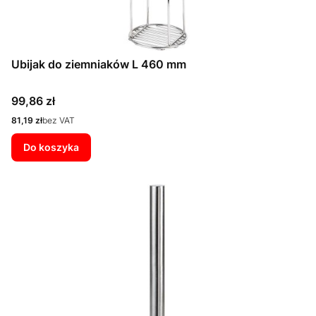
Ubijak do ziemniaków L 460 mm
Cena
99,86 zł
Cena
81,19 zł
bez VAT
Do koszyka