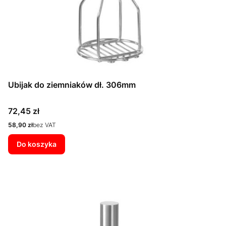
Ubijak do ziemniaków dł. 306mm
Cena
72,45 zł
Cena
58,90 zł
bez VAT
Do koszyka