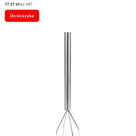
Cena
77,37 zł
bez VAT
Do koszyka