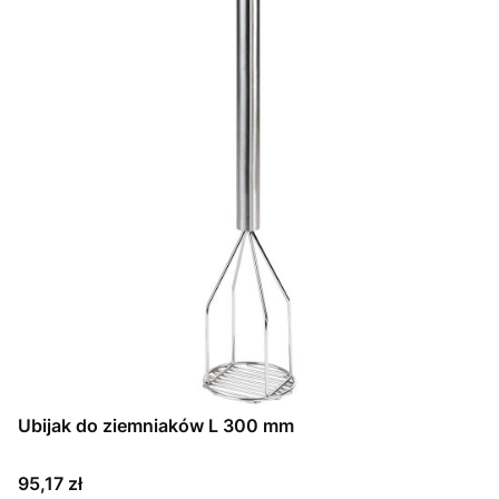
Ubijak do ziemniaków L 300 mm
Cena
95,17 zł