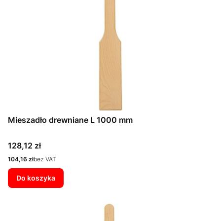
Mieszadło drewniane L 1000 mm
Cena
128,12 zł
Cena
104,16 zł
bez VAT
Do koszyka