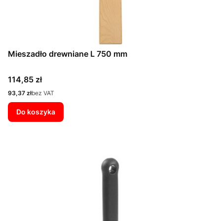
Mieszadło drewniane L 750 mm
Cena
114,85 zł
Cena
93,37 zł
bez VAT
Do koszyka