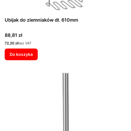
Ubijak do ziemniaków dł. 610mm
Cena
88,81 zł
Cena
72,20 zł
bez VAT
Do koszyka