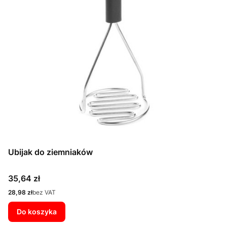
Ubijak do ziemniaków
Cena
35,64 zł
Cena
28,98 zł
bez VAT
Do koszyka