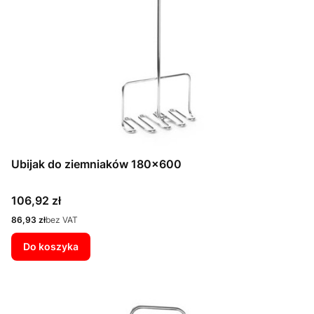
Ubijak do ziemniaków 180x600
Cena
106,92 zł
Cena
86,93 zł
bez VAT
Do koszyka