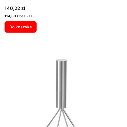
Cena
140,22 zł
Cena
114,00 zł
bez VAT
Do koszyka