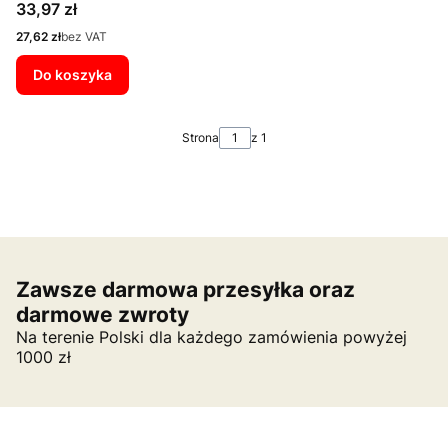
Cena
33,97 zł
Cena
27,62 zł
bez VAT
Do koszyka
Strona
z 1
Zawsze darmowa przesyłka oraz
darmowe zwroty
Na terenie Polski dla każdego zamówienia powyżej
1000 zł