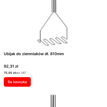
Ubijak do ziemniaków dł. 810mm
Cena
92,31 zł
Cena
75,05 zł
bez VAT
Do koszyka