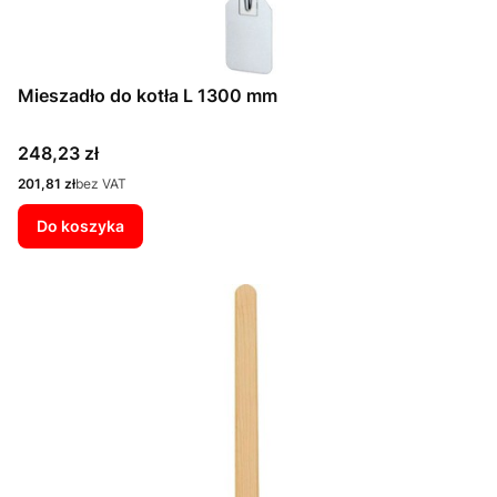
Mieszadło do kotła L 1300 mm
Cena
248,23 zł
Cena
201,81 zł
bez VAT
Do koszyka