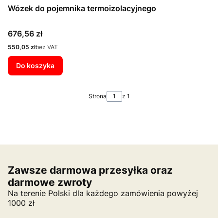
Wózek do pojemnika termoizolacyjnego
Cena
676,56 zł
Cena
550,05 zł
bez VAT
Do koszyka
Strona
z 1
Zawsze darmowa przesyłka oraz
darmowe zwroty
Na terenie Polski dla każdego zamówienia powyżej
1000 zł