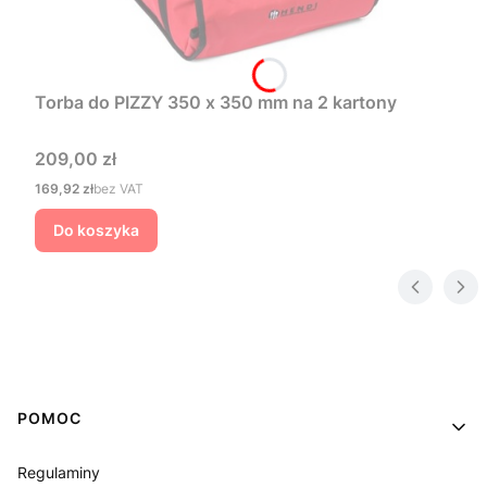
Torba do PIZZY 350 x 350 mm na 2 kartony
Cena
209,00 zł
Cena
169,92 zł
bez VAT
Do koszyka
Linki w stopce
POMOC
Regulaminy