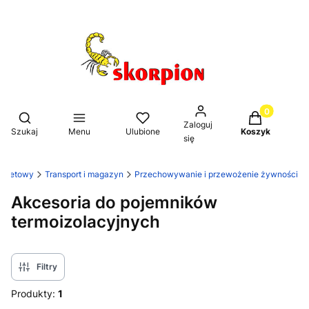
Produkty w k
Otwórz wyszukiwarkę
Zaloguj
Szukaj
Menu
Ulubione
Koszyk
się
ternetowy
Transport i magazyn
Przechowywanie i przewożenie żywności
Akcesoria do pojemników
termoizolacyjnych
Filtry
Produkty:
1