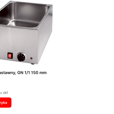
astawny, GN 1/1 150 mm
ez VAT
zyka