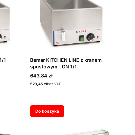
1/1
Bemar KITCHEN LINE z kranem
spustowym - GN 1/1
Cena
643,84 zł
Cena
523,45 zł
bez VAT
Do koszyka