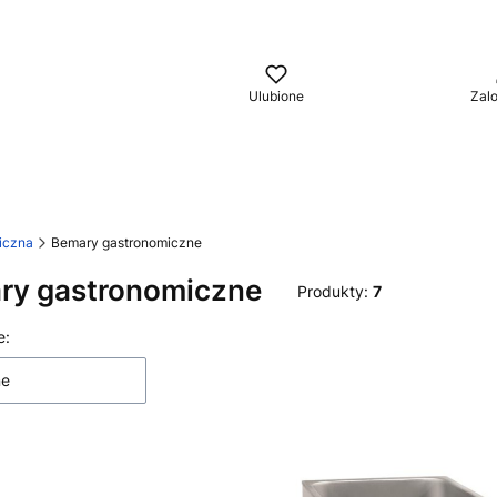
aj
Ulubione
Zalo
iczna
Bemary gastronomiczne
ry gastronomiczne
Produkty:
7
 produktów
e:
ne