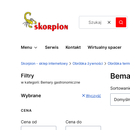
Wyczyść
Szuk
Menu
Serwis
Kontakt
Wirtualny spacer
Skorpion - sklep internetowy
Obróbka żywności
Obróbka term
Bema
Filtry
w kategorii: Bemary gastronomiczne
Lista
Sortowani
Wybrane
Wyczyść
Domyśl
CENA
Cena od
Cena do