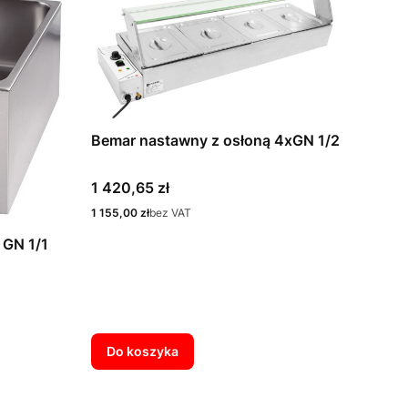
Bemar nastawny z osłoną 4xGN 1/2
Cena
1 420,65 zł
Cena
1 155,00 zł
bez VAT
 GN 1/1
Do koszyka