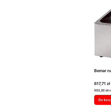
Bemar n
Cena
617,71 zł
Cena
502,20 zł
b
Do kos