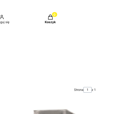
Produkty w koszyku: 0. Zobacz szc
guj się
Koszyk
Strona
z 1