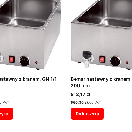
stawny z kranem, GN 1/1
Bemar nastawny z kranem,
200 mm
Cena
812,17 zł
Cena
z VAT
660,30 zł
bez VAT
zyka
Do koszyka