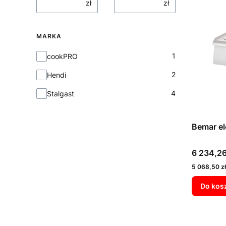
zł
zł
MARKA
Marka
1
cookPRO
2
Hendi
4
Stalgast
Bemar el
Cena
6 234,26
Cena
5 068,50 zł
Do kos