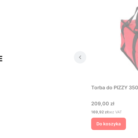
E
Torba do PIZZY 350
Cena
209,00 zł
Cena
169,92 zł
bez VAT
Do koszyka