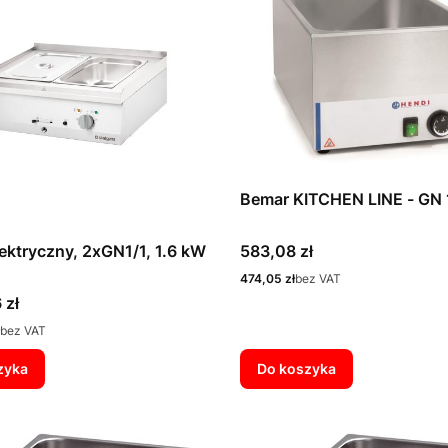
Bemar KITCHEN LINE - GN 
Cena
ektryczny, 2xGN1/1, 1.6 kW
583,08 zł
Cena
474,05 zł
bez VAT
 zł
bez VAT
zyka
Do koszyka