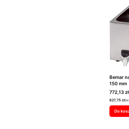
Bemar na
150 mm
Cena
772,13 zł
Cena
627,75 zł
be
Do kos