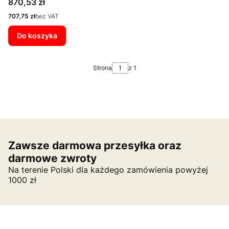
Cena
870,53 zł
Cena
707,75 zł
bez VAT
Do koszyka
Strona
z 1
Zawsze darmowa przesyłka oraz
darmowe zwroty
Na terenie Polski dla każdego zamówienia powyżej
1000 zł