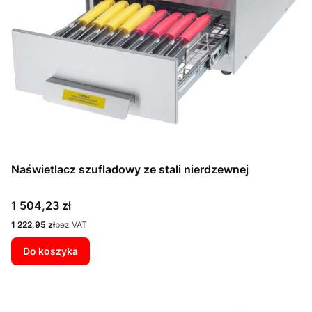
Naświetlacz szufladowy ze stali nierdzewnej
Cena
1 504,23 zł
Cena
1 222,95 zł
bez VAT
Do koszyka