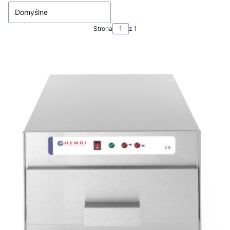
Domyślne
Strona
z 1