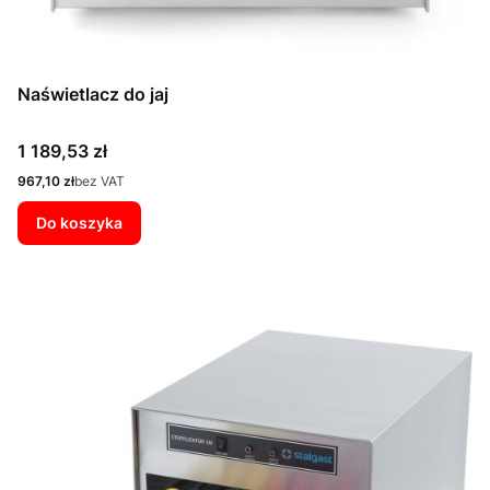
Naświetlacz do jaj
Cena
1 189,53 zł
Cena
967,10 zł
bez VAT
Do koszyka