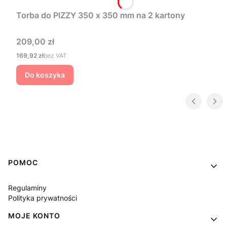
Torba do PIZZY 350 x 350 mm na 2 kartony
Cena
209,00 zł
Cena
169,92 zł
bez VAT
Do koszyka
Linki w stopce
POMOC
Regulaminy
Polityka prywatności
MOJE KONTO