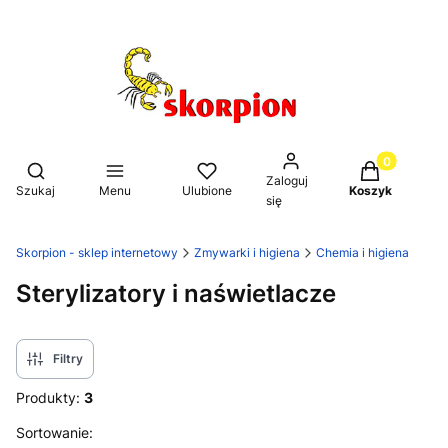
Produkty w k
Otwórz wyszukiwarkę
Zaloguj
Szukaj
Menu
Ulubione
Koszyk
się
Skorpion - sklep internetowy
Zmywarki i higiena
Chemia i higiena
Sterylizatory i naświetlacze
Filtry
Produkty:
3
Lista produktów
Sortowanie: