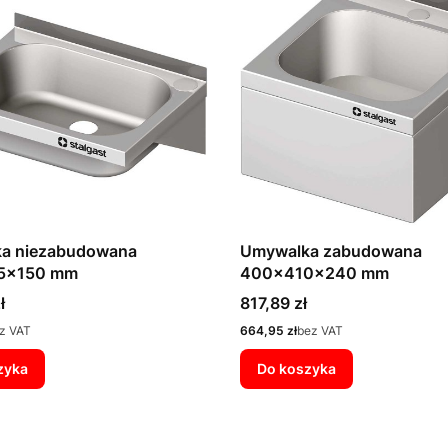
a niezabudowana
Umywalka zabudowana
5x150 mm
400x410x240 mm
Cena
ł
817,89 zł
Cena
z VAT
664,95 zł
bez VAT
zyka
Do koszyka