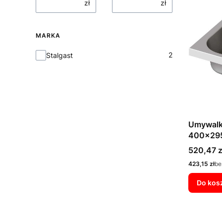
zł
zł
MARKA
Marka
2
Stalgast
Umywalk
400x29
Cena
520,47 z
Cena
423,15 zł
be
Do kos