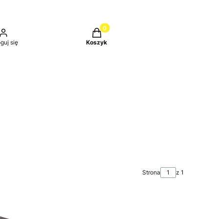
Produkty w koszyku: 0. Zobacz szc
guj się
Koszyk
Strona
z 1