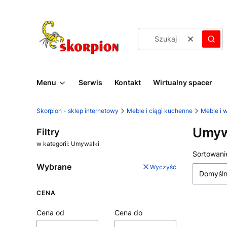
Wyczyść
Szuk
Menu
Serwis
Kontakt
Wirtualny spacer
Skorpion - sklep internetowy
Meble i ciągi kuchenne
Meble i 
Umyw
Filtry
w kategorii: Umywalki
Lista
Sortowani
Wybrane
Wyczyść
Domyśl
CENA
Cena od
Cena do