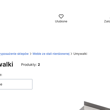
aj
Ulubione
Zalo
wyposażenie sklepów
Meble ze stali nierdzewnej
Umywalki
alki
Produkty:
2
 produktów
e:
ne