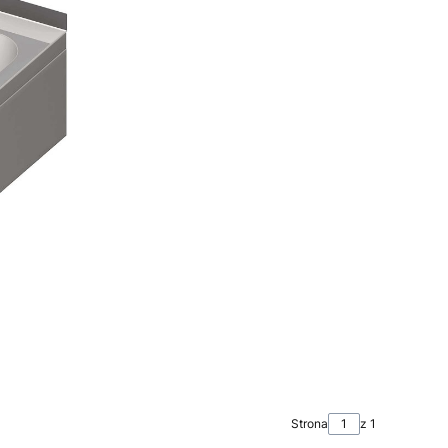
Strona
z 1