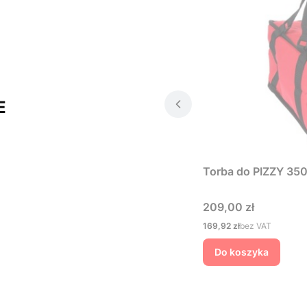
E
Torba do PIZZY 350
Cena
209,00 zł
Cena
169,92 zł
bez VAT
Do koszyka