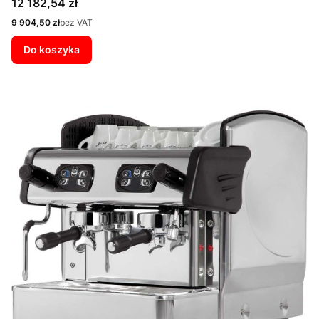
Cena
12 182,54 zł
Cena
9 904,50 zł
bez VAT
Do koszyka