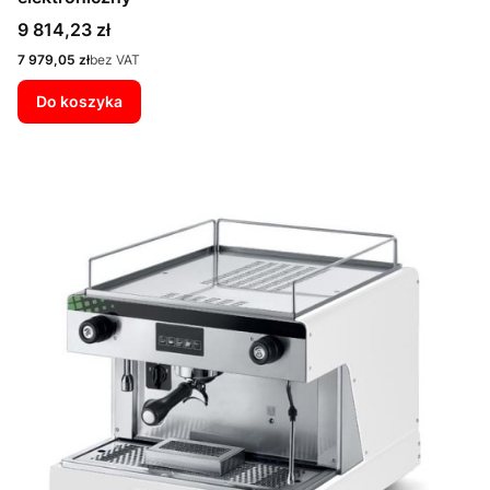
Cena
9 814,23 zł
Cena
7 979,05 zł
bez VAT
Do koszyka