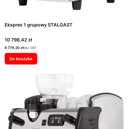
Ekspres 1 grupowy STALGAST
Cena
10 798,42 zł
Cena
8 779,20 zł
bez VAT
Do koszyka