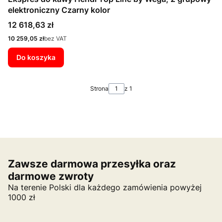
elektroniczny Czarny kolor
Cena
12 618,63 zł
Cena
10 259,05 zł
bez VAT
Do koszyka
Strona
z 1
Zawsze darmowa przesyłka oraz
darmowe zwroty
Na terenie Polski dla każdego zamówienia powyżej
1000 zł