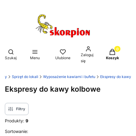
Produkty w k
Otwórz wyszukiwarkę
Zaloguj
Szukaj
Menu
Ulubione
Koszyk
się
towy
Sprzęt do lokali
Wyposażenie kawiarni i bufetu
Ekspresy do kawy
Ekspresy do kawy kolbowe
Filtry
Produkty:
9
Lista produktów
Sortowanie: