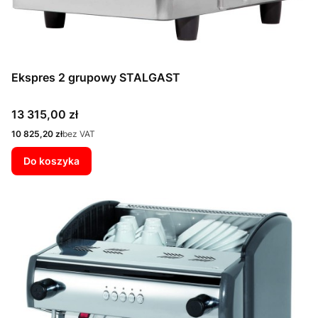
Ekspres 2 grupowy STALGAST
Cena
13 315,00 zł
Cena
10 825,20 zł
bez VAT
Do koszyka