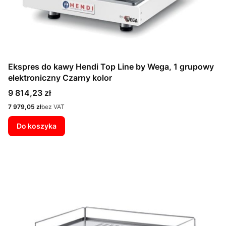
Ekspres do kawy Hendi Top Line by Wega, 1 grupowy
elektroniczny Czarny kolor
Cena
9 814,23 zł
Cena
7 979,05 zł
bez VAT
Do koszyka