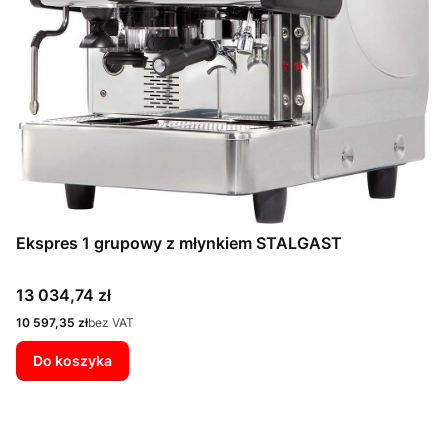
Ekspres 1 grupowy z młynkiem STALGAST
Cena
13 034,74 zł
Cena
10 597,35 zł
bez VAT
Do koszyka