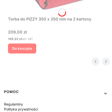
Torba do PIZZY 350 x 350 mm na 2 kartony
Cena
209,00 zł
Cena
169,92 zł
bez VAT
Do koszyka
Linki w stopce
POMOC
Regulaminy
Polityka prywatności