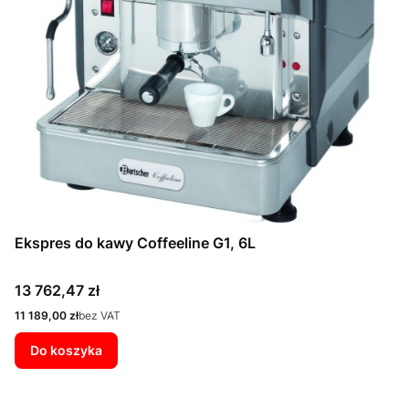
Ekspres do kawy Coffeeline G1, 6L
Cena
13 762,47 zł
Cena
11 189,00 zł
bez VAT
Do koszyka