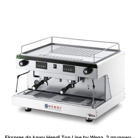
Ekspres do kawy Hendi Top Line by Wega, 2 grupowy