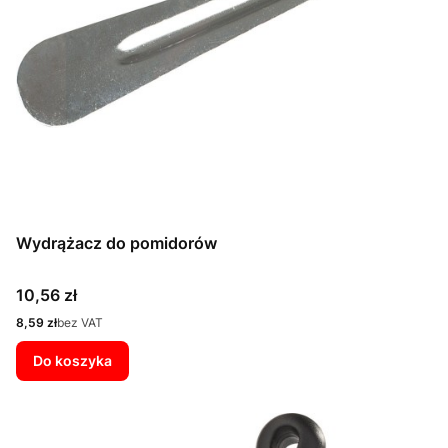
Wydrążacz do pomidorów
Cena
10,56 zł
Cena
8,59 zł
bez VAT
Do koszyka