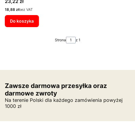
Cena
23,22 zł
Cena
18,88 zł
bez VAT
Do koszyka
Strona
z 1
Zawsze darmowa przesyłka oraz
darmowe zwroty
Na terenie Polski dla każdego zamówienia powyżej
1000 zł