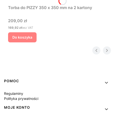
Torba do PIZZY 350 x 350 mm na 2 kartony
Cena
209,00 zł
Cena
169,92 zł
bez VAT
Do koszyka
Linki w stopce
POMOC
Regulaminy
Polityka prywatności
MOJE KONTO