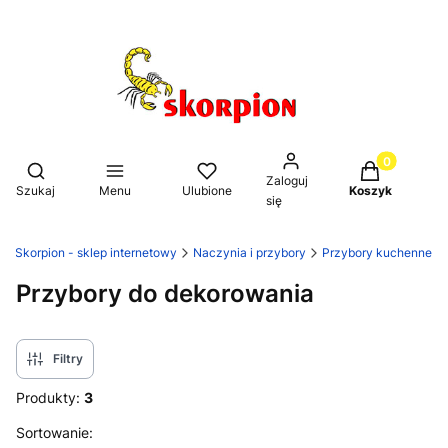
Produkty w k
Otwórz wyszukiwarkę
Zaloguj
Szukaj
Menu
Ulubione
Koszyk
się
Skorpion - sklep internetowy
Naczynia i przybory
Przybory kuchenne
Przybory do dekorowania
Filtry
Produkty:
3
Lista produktów
Sortowanie: