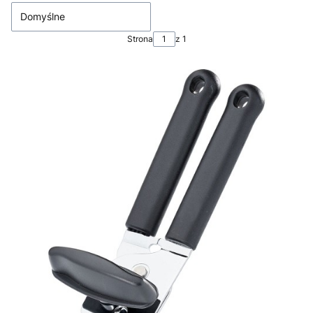
Domyślne
Strona
z 1