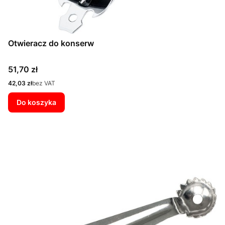
Otwieracz do konserw
Cena
51,70 zł
Cena
42,03 zł
bez VAT
Do koszyka