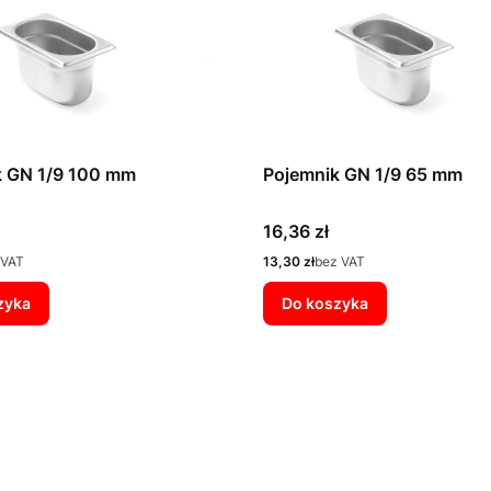
k GN 1/9 100 mm
Pojemnik GN 1/9 65 mm
Cena
16,36 zł
Cena
 VAT
13,30 zł
bez VAT
zyka
Do koszyka