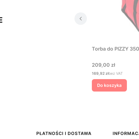
E
Torba do PIZZY 350
Cena
209,00 zł
Cena
169,92 zł
bez VAT
Do koszyka
PŁATNOŚCI I DOSTAWA
INFORMAC