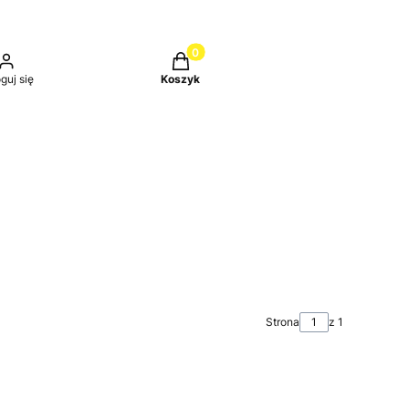
Produkty w koszyku: 0. Zobacz szc
guj się
Koszyk
Strona
z 1