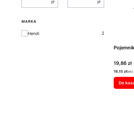
zł
zł
MARKA
Marka
2
Hendi
Pojemni
Cena
19,86 zł
Cena
16,15 zł
bez
Do kos