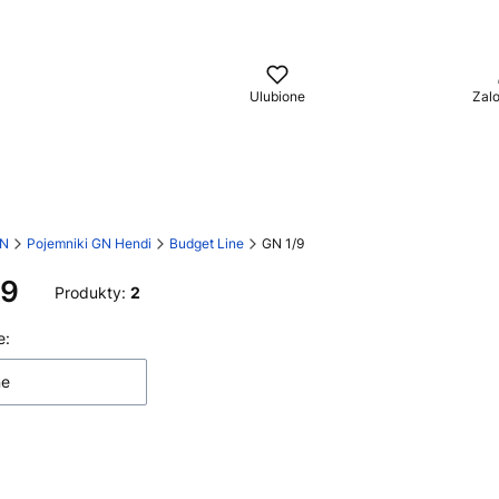
aj
Ulubione
Zalo
GN
Pojemniki GN Hendi
Budget Line
GN 1/9
/9
Produkty:
2
 produktów
e:
ne