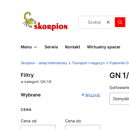
Wyczyść
Szuk
Menu
Serwis
Kontakt
Wirtualny spacer
Skorpion - sklep internetowy
Transport i magazyn
Pojemniki 
GN 1
Filtry
w kategorii: GN 1/9
Lista
Sortowani
Wybrane
Wyczyść
Domyśl
CENA
Cena od
Cena do