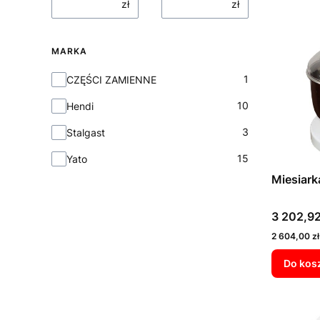
zł
zł
MARKA
Marka
1
CZĘŚCI ZAMIENNE
10
Hendi
3
Stalgast
15
Yato
Miesiark
Cena
3 202,92
Cena
2 604,00 zł
Do kos