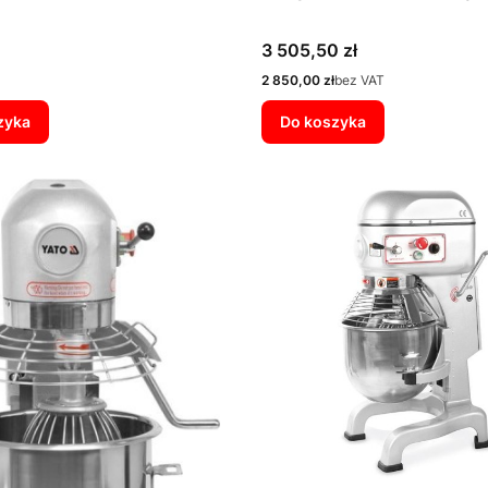
Cena
3 505,50 zł
Cena
2 850,00 zł
bez VAT
zyka
Do koszyka