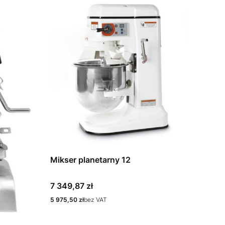
Mikser planetarny 12
Cena
7 349,87 zł
Cena
5 975,50 zł
bez VAT