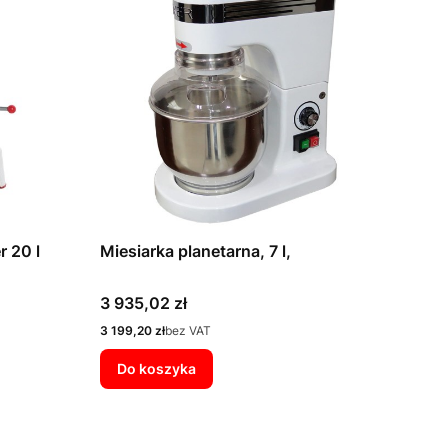
r 20 l
Miesiarka planetarna, 7 l,
Cena
3 935,02 zł
Cena
3 199,20 zł
bez VAT
Do koszyka