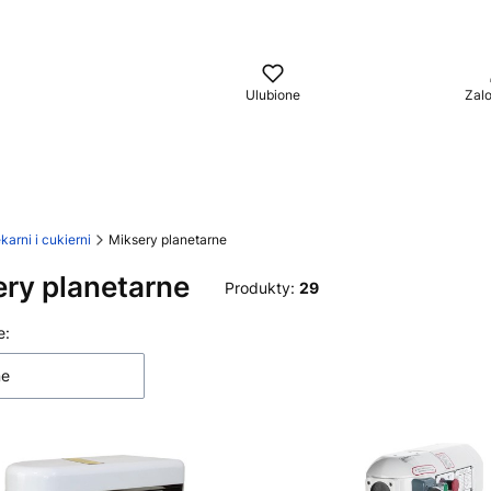
aj
Ulubione
Zalo
arni i cukierni
Miksery planetarne
ry planetarne
Produkty:
29
 produktów
e:
ne