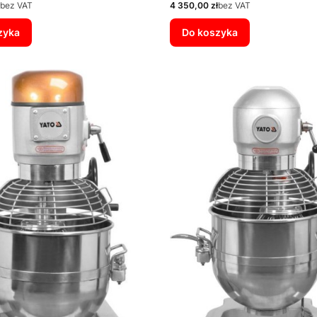
Cena
bez VAT
4 350,00 zł
bez VAT
zyka
Do koszyka