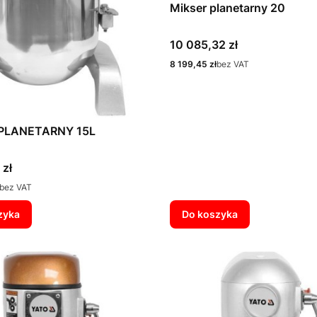
Mikser planetarny 20
Cena
10 085,32 zł
Cena
8 199,45 zł
bez VAT
PLANETARNY 15L
 zł
bez VAT
zyka
Do koszyka