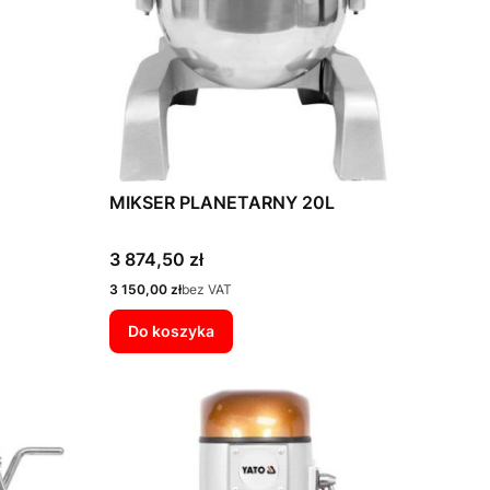
MIKSER PLANETARNY 20L
Cena
3 874,50 zł
Cena
3 150,00 zł
bez VAT
Do koszyka