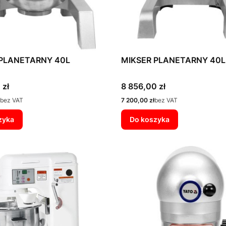
 PLANETARNY 40L
MIKSER PLANETARNY 40L
Cena
 zł
8 856,00 zł
Cena
bez VAT
7 200,00 zł
bez VAT
zyka
Do koszyka