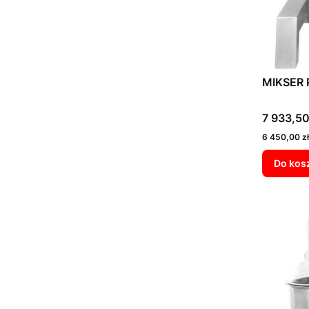
MIKSER
Cena
7 933,50
Cena
6 450,00 zł
Do kos