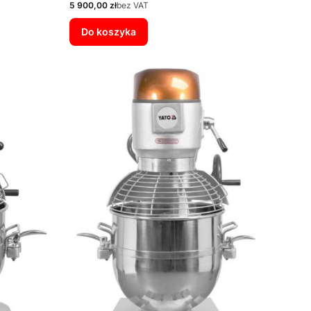
Cena
5 900,00 zł
bez VAT
Do koszyka