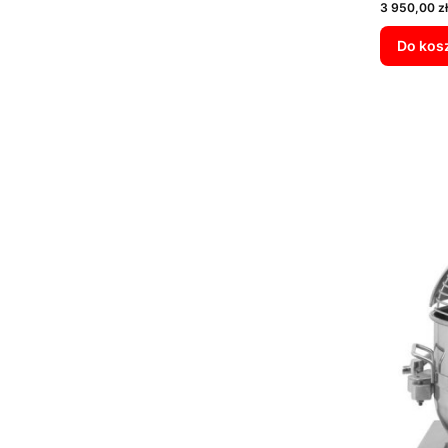
Cena
3 950,00 zł
Do kos