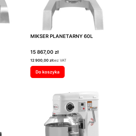
MIKSER PLANETARNY 60L
Cena
15 867,00 zł
Cena
12 900,00 zł
bez VAT
Do koszyka