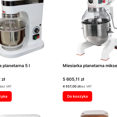
a planetarna 5 l
Miesiarka planetarna mikse
Cena
 zł
5 605,11 zł
Cena
bez VAT
4 557,00 zł
bez VAT
zyka
Do koszyka