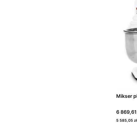
Mikser p
Cena
6 869,61
Cena
5 585,05 zł