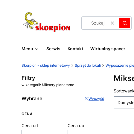
Wyczyść
Szuk
Menu
Serwis
Kontakt
Wirtualny spacer
Skorpion - sklep internetowy
Sprzęt do lokali
Wyposażenie piek
Mikse
Filtry
w kategorii: Miksery planetarne
Lista
Sortowani
Wybrane
Wyczyść
Domyśl
CENA
Cena od
Cena do