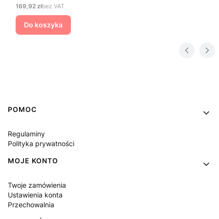
Cena
169,92 zł
bez VAT
Do koszyka
Linki w stopce
POMOC
Regulaminy
Polityka prywatności
MOJE KONTO
Twoje zamówienia
Ustawienia konta
Przechowalnia