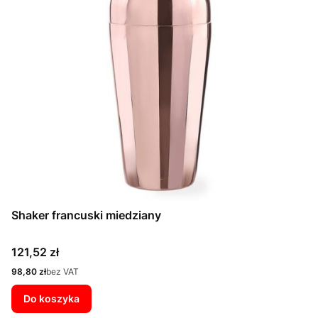
Shaker francuski miedziany
Cena
121,52 zł
Cena
98,80 zł
bez VAT
Do koszyka