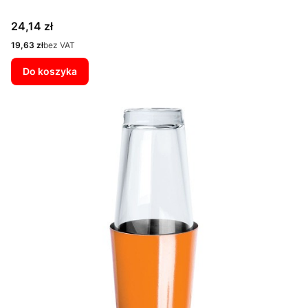
Cena
24,14 zł
Cena
19,63 zł
bez VAT
Do koszyka