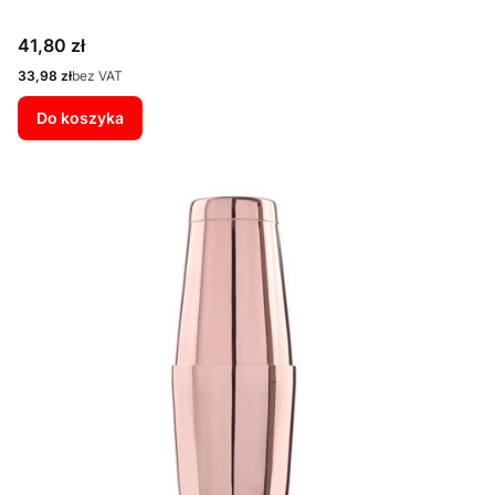
Cena
41,80 zł
Cena
33,98 zł
bez VAT
Do koszyka