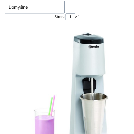
Domyślne
Strona
z 1