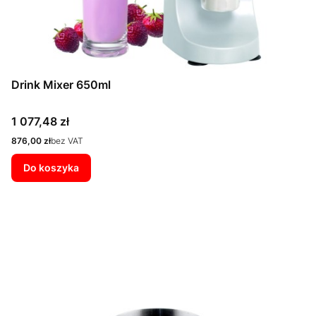
Drink Mixer 650ml
Cena
1 077,48 zł
Cena
876,00 zł
bez VAT
Do koszyka