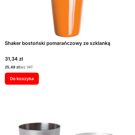
Shaker bostoński pomarańczowy ze szklanką
Cena
31,34 zł
Cena
25,48 zł
bez VAT
Do koszyka