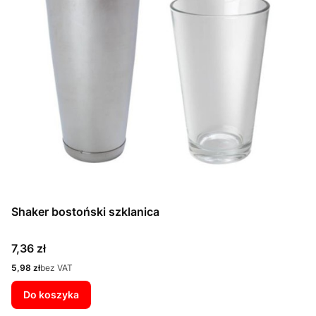
Shaker bostoński szklanica
Cena
7,36 zł
Cena
5,98 zł
bez VAT
Do koszyka