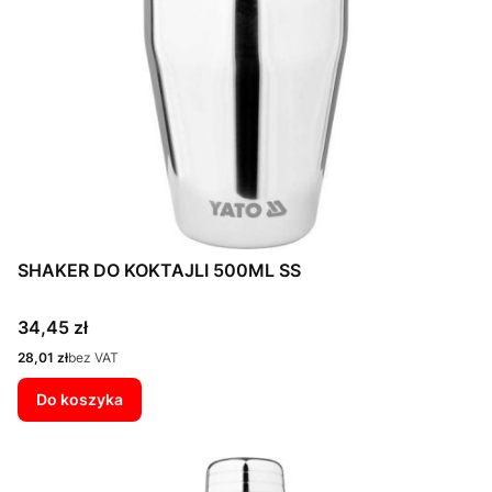
SHAKER DO KOKTAJLI 500ML SS
Cena
34,45 zł
Cena
28,01 zł
bez VAT
Do koszyka