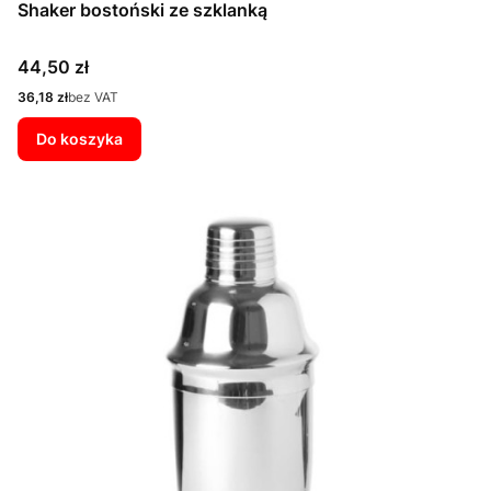
Shaker bostoński ze szklanką
Cena
44,50 zł
Cena
36,18 zł
bez VAT
Do koszyka