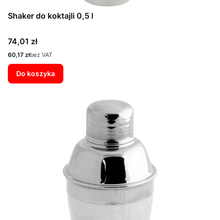
Shaker do koktajli 0,5 l
Cena
74,01 zł
Cena
60,17 zł
bez VAT
Do koszyka