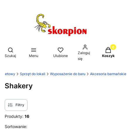
Produkty w k
Otwórz wyszukiwarkę
Zaloguj
Szukaj
Menu
Ulubione
Koszyk
się
ternetowy
Sprzęt do lokali
Wyposażenie do baru
Akcesoria barmańskie
Shakery
Filtry
Produkty:
16
Lista produktów
Sortowanie: