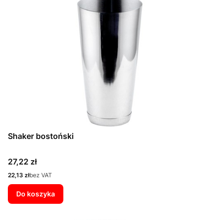
Shaker bostoński
Cena
27,22 zł
Cena
22,13 zł
bez VAT
Do koszyka