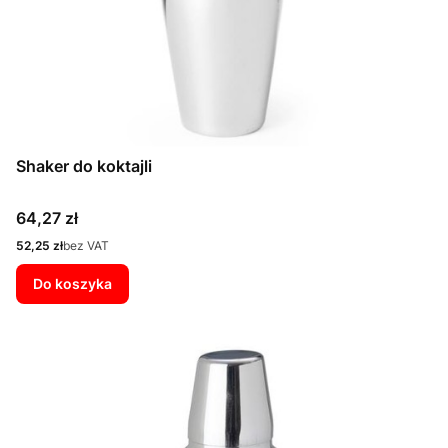
Shaker do koktajli
Cena
64,27 zł
Cena
52,25 zł
bez VAT
Do koszyka