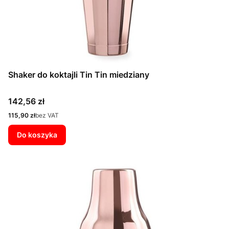
Shaker do koktajli Tin Tin miedziany
Cena
142,56 zł
Cena
115,90 zł
bez VAT
Do koszyka