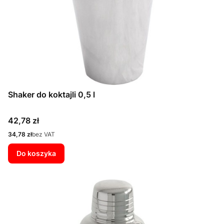
Shaker do koktajli 0,5 l
Cena
42,78 zł
Cena
34,78 zł
bez VAT
Do koszyka