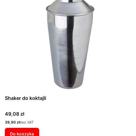
Shaker do koktajli
Cena
49,08 zł
Cena
39,90 zł
bez VAT
Do koszyka