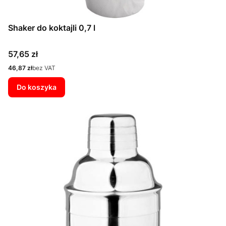
Shaker do koktajli 0,7 l
Cena
57,65 zł
Cena
46,87 zł
bez VAT
Do koszyka