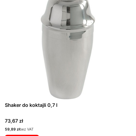
Shaker do koktajli 0,7 l
Cena
73,67 zł
Cena
59,89 zł
bez VAT