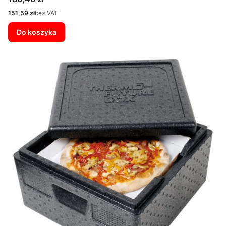
Cena
151,59 zł
bez VAT
Do koszyka