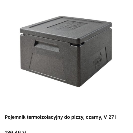
Pojemnik termoizolacyjny do pizzy, czarny, V 27 l
Cena
186,46 zł