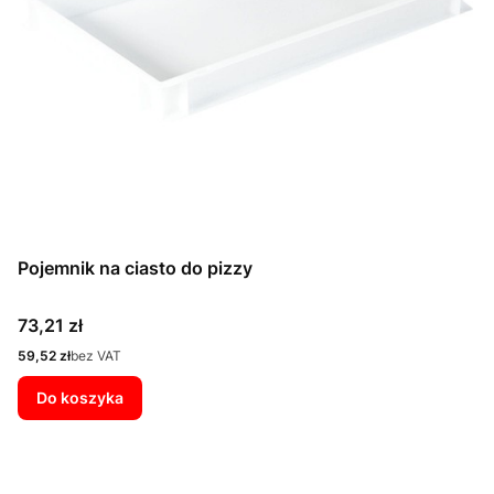
Pojemnik na ciasto do pizzy
Cena
73,21 zł
Cena
59,52 zł
bez VAT
Do koszyka