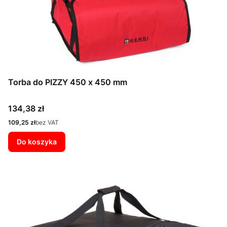
Torba do PIZZY 450 x 450 mm
Cena
134,38 zł
Cena
109,25 zł
bez VAT
Do koszyka