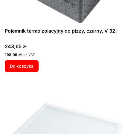
Pojemnik termoizolacyjny do pizzy, czarny, V 32 l
Cena
243,65 zł
Cena
198,09 zł
bez VAT
Do koszyka