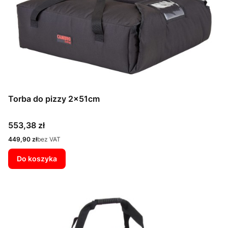
Torba do pizzy 2x51cm
Cena
553,38 zł
Cena
449,90 zł
bez VAT
Do koszyka