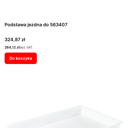
Podstawa jezdna do 563407
Cena
324,87 zł
Cena
264,12 zł
bez VAT
Do koszyka