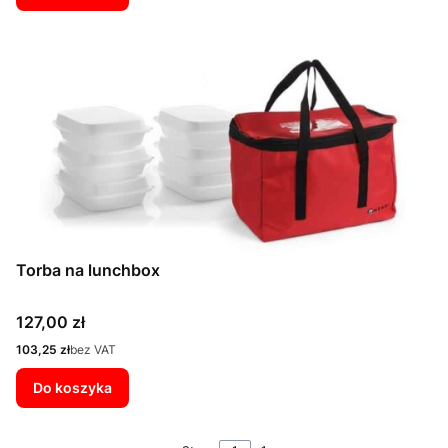
Torba na lunchbox
Cena
127,00 zł
Cena
103,25 zł
bez VAT
Do koszyka