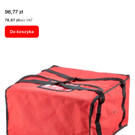
Cena
96,77 zł
Cena
78,67 zł
bez VAT
Do koszyka