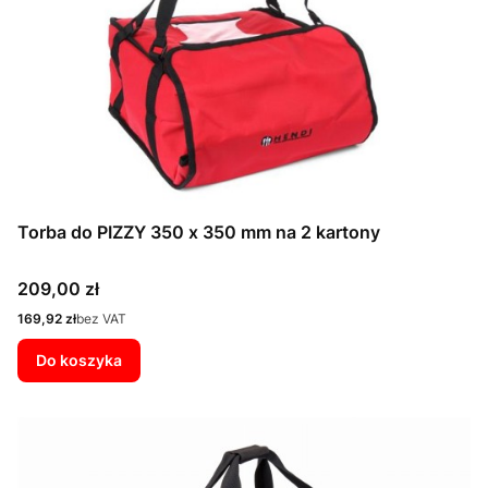
Torba do PIZZY 350 x 350 mm na 2 kartony
Cena
209,00 zł
Cena
169,92 zł
bez VAT
Do koszyka