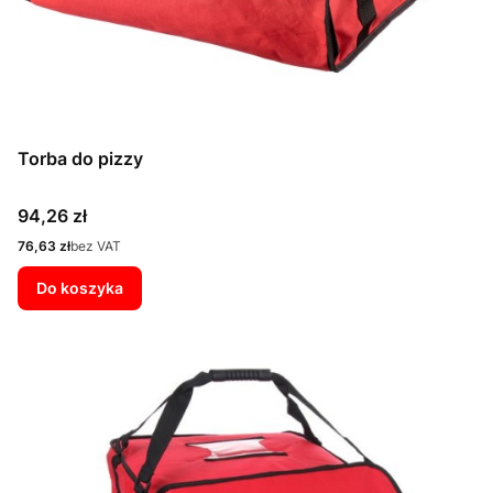
Torba do pizzy
Cena
94,26 zł
Cena
76,63 zł
bez VAT
Do koszyka