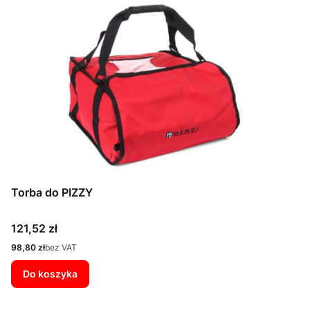
Torba do PIZZY
Cena
121,52 zł
Cena
98,80 zł
bez VAT
Do koszyka