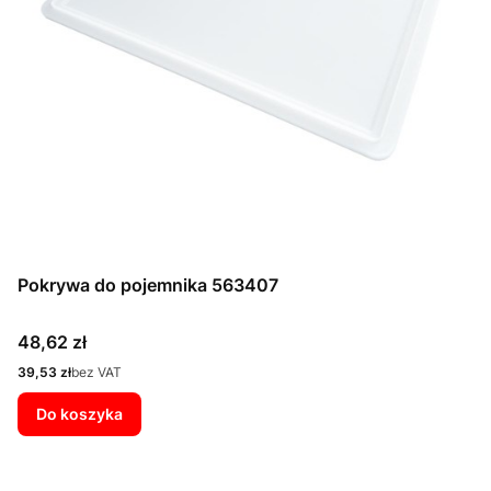
Pokrywa do pojemnika 563407
Cena
48,62 zł
Cena
39,53 zł
bez VAT
Do koszyka