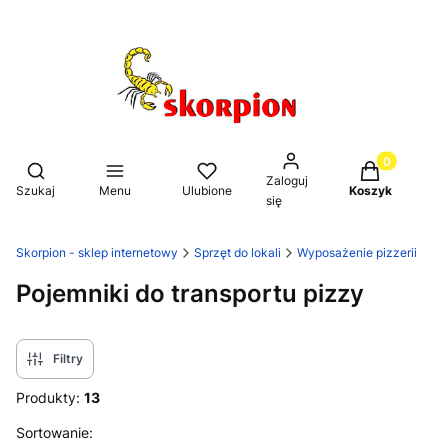
Produkty w k
Otwórz wyszukiwarkę
Zaloguj
Szukaj
Menu
Ulubione
Koszyk
się
Skorpion - sklep internetowy
Sprzęt do lokali
Wyposażenie pizzerii
Pojemniki do transportu pizzy
Filtry
Produkty:
13
Lista produktów
Sortowanie: