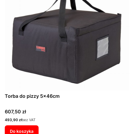
Torba do pizzy 5x46cm
Cena
607,50 zł
Cena
493,90 zł
bez VAT
Do koszyka