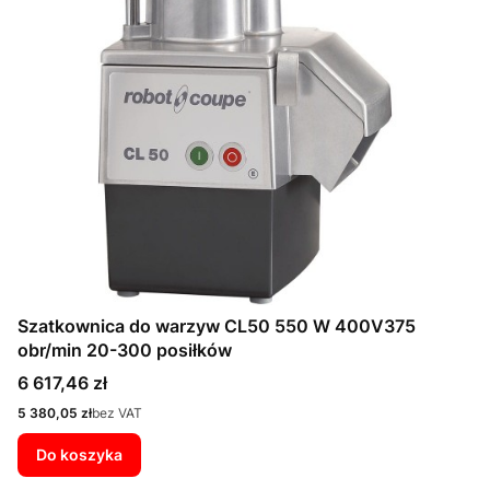
Szatkownica do warzyw CL50 550 W 400V375
obr/min 20-300 posiłków
Cena
6 617,46 zł
Cena
5 380,05 zł
bez VAT
Do koszyka