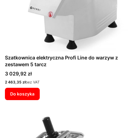
Szatkownica elektryczna Profi Line do warzyw z
zestawem 5 tarcz
Cena
3 029,92 zł
Cena
2 463,35 zł
bez VAT
Do koszyka