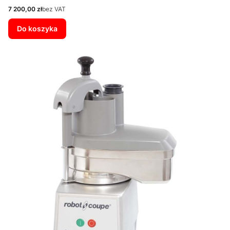
Cena
7 200,00 zł
bez VAT
Do koszyka