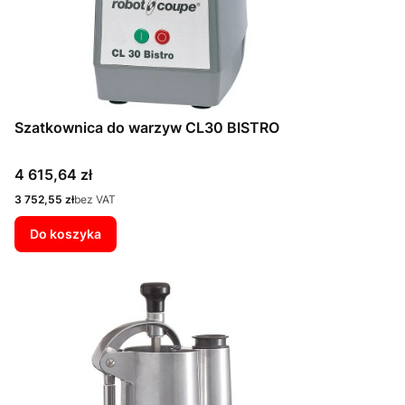
Szatkownica do warzyw CL30 BISTRO
Cena
4 615,64 zł
Cena
3 752,55 zł
bez VAT
Do koszyka