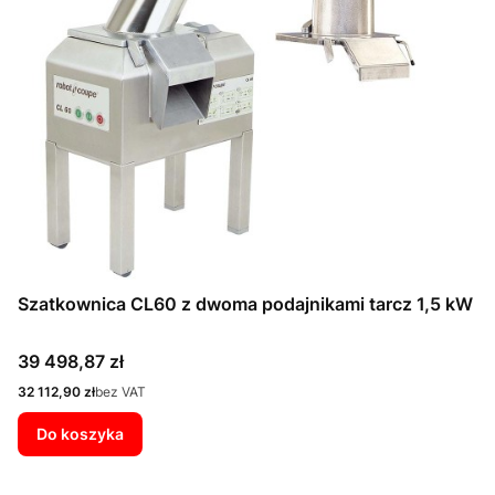
Szatkownica CL60 z dwoma podajnikami tarcz 1,5 kW
Cena
39 498,87 zł
Cena
32 112,90 zł
bez VAT
Do koszyka