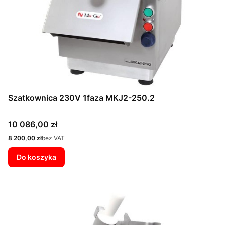
Szatkownica 230V 1faza MKJ2-250.2
Cena
10 086,00 zł
Cena
8 200,00 zł
bez VAT
Do koszyka