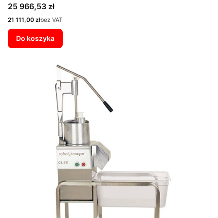
Cena
25 966,53 zł
Cena
21 111,00 zł
bez VAT
Do koszyka