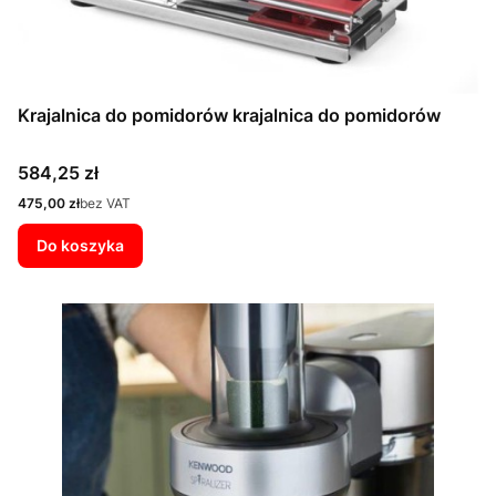
Krajalnica do pomidorów krajalnica do pomidorów
Cena
584,25 zł
Cena
475,00 zł
bez VAT
Do koszyka