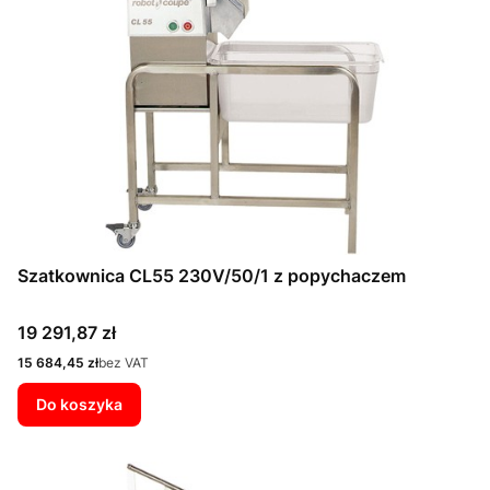
Szatkownica CL55 230V/50/1 z popychaczem
Cena
19 291,87 zł
Cena
15 684,45 zł
bez VAT
Do koszyka