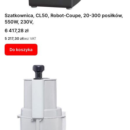
Szatkownica, CL50, Robot-Coupe, 20-300 posiłków,
550W, 230V,
Cena
6 417,28 zł
Cena
5 217,30 zł
bez VAT
Do koszyka