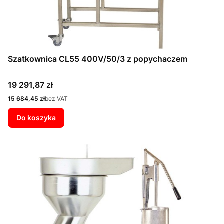
Szatkownica CL55 400V/50/3 z popychaczem
Cena
19 291,87 zł
Cena
15 684,45 zł
bez VAT
Do koszyka