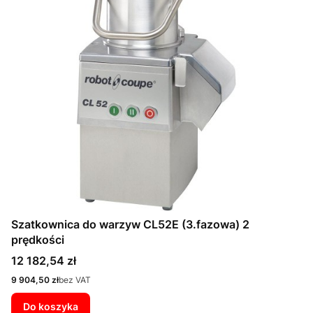
Szatkownica do warzyw CL52E (3.fazowa) 2
prędkości
Cena
12 182,54 zł
Cena
9 904,50 zł
bez VAT
Do koszyka