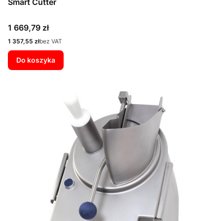
Smart Cutter
Cena
1 669,79 zł
Cena
1 357,55 zł
bez VAT
Do koszyka