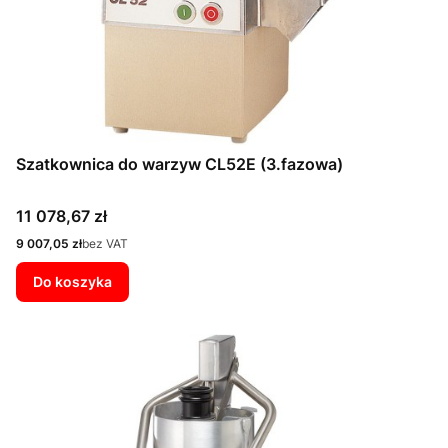
Szatkownica do warzyw CL52E (3.fazowa)
Cena
11 078,67 zł
Cena
9 007,05 zł
bez VAT
Do koszyka