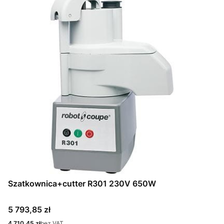
Szatkownica+cutter R301 230V 650W
Cena
5 793,85 zł
Cena
4 710,45 zł
bez VAT