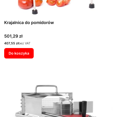
Krajalnica do pomidorów
Cena
501,29 zł
Cena
407,55 zł
bez VAT
Do koszyka