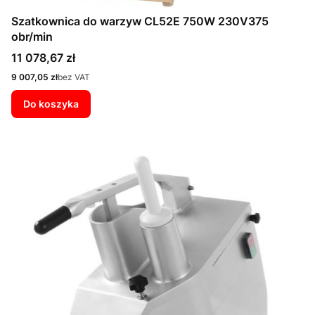
Szatkownica do warzyw CL52E 750W 230V375
obr/min
Cena
11 078,67 zł
Cena
9 007,05 zł
bez VAT
Do koszyka