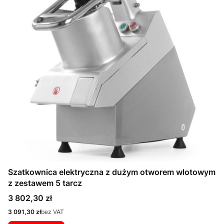
Szatkownica elektryczna z dużym otworem wlotowym
z zestawem 5 tarcz
Cena
3 802,30 zł
Cena
3 091,30 zł
bez VAT