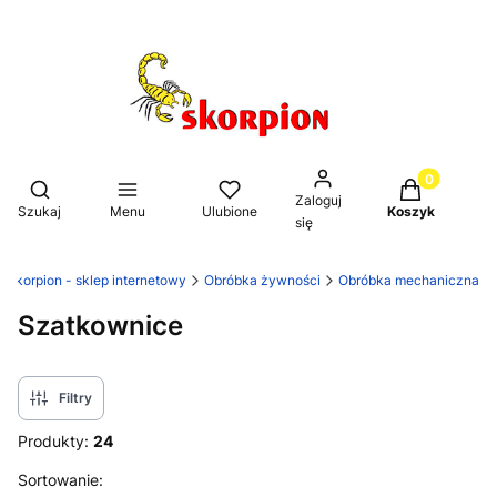
Produkty w k
Otwórz wyszukiwarkę
Zaloguj
Szukaj
Menu
Ulubione
Koszyk
się
Skorpion - sklep internetowy
Obróbka żywności
Obróbka mechaniczna
Szatkownice
Filtry
Produkty:
24
Lista produktów
Sortowanie: