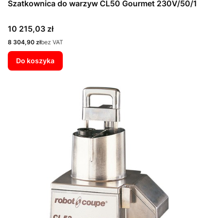
Szatkownica do warzyw CL50 Gourmet 230V/50/1
Cena
10 215,03 zł
Cena
8 304,90 zł
bez VAT
Do koszyka