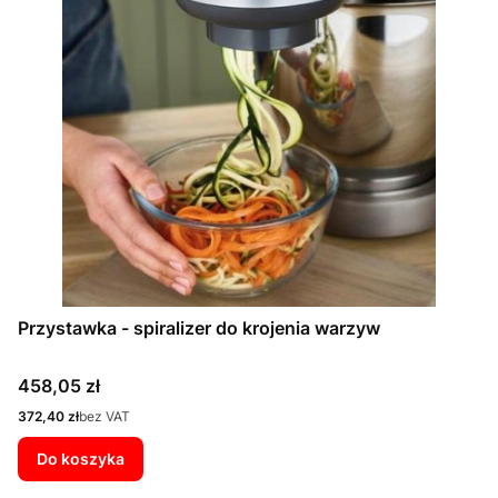
Przystawka - spiralizer do krojenia warzyw
Cena
458,05 zł
Cena
372,40 zł
bez VAT
Do koszyka