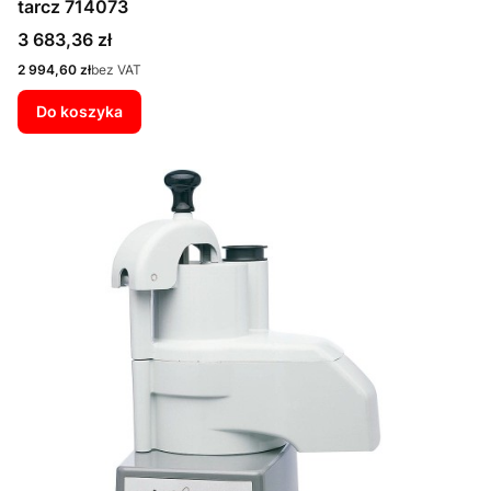
tarcz 714073
Cena
3 683,36 zł
Cena
2 994,60 zł
bez VAT
Do koszyka