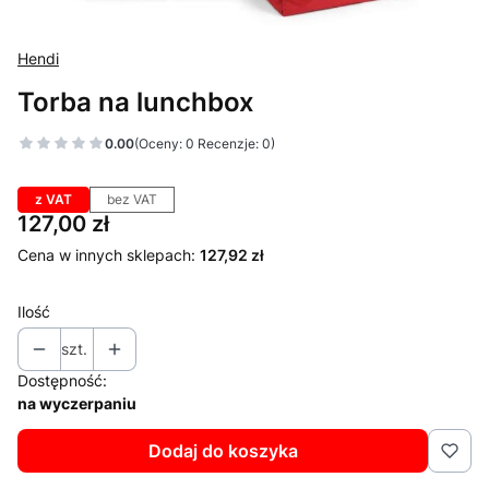
Hendi
Torba na lunchbox
0.00
(Oceny: 0 Recenzje: 0)
z VAT
bez VAT
Cena
127,00 zł
Cena w innych sklepach:
127,92 zł
Ilość
szt.
Dostępność:
na wyczerpaniu
Dodaj do koszyka