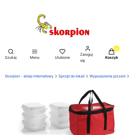
Produkty w k
Otwórz wyszukiwarkę
Zaloguj
Szukaj
Menu
Ulubione
Koszyk
się
Skorpion - sklep internetowy
Sprzęt do lokali
Wyposażenie pizzerii
Po